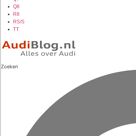
Q8
R8
RS/S
TT
Zoeken