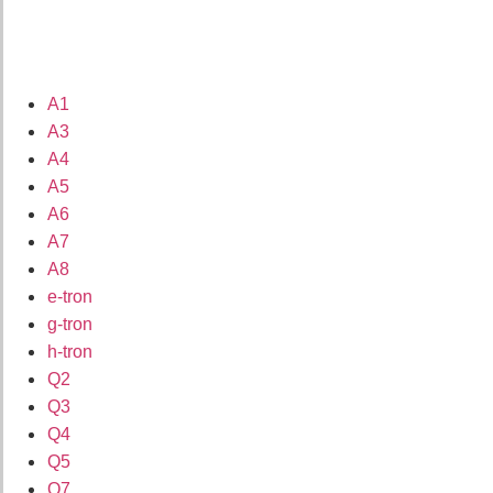
A1
A3
A4
A5
A6
A7
A8
e-tron
g-tron
h-tron
Q2
Q3
Q4
Q5
Q7