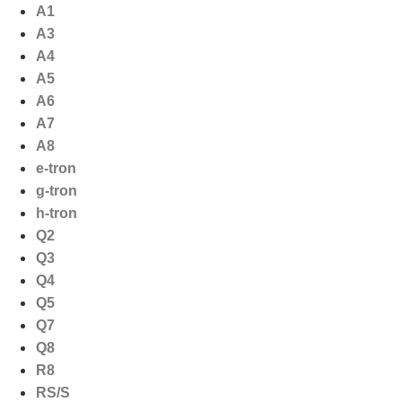
Ga
A1
naar
A3
de
A4
inhoud
A5
A6
A7
A8
e-tron
g-tron
h-tron
Q2
Q3
Q4
Q5
Q7
Q8
R8
RS/S