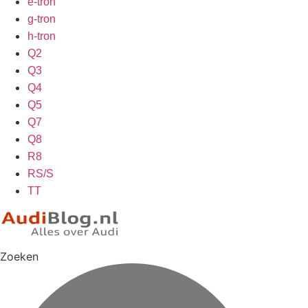
e-tron
g-tron
h-tron
Q2
Q3
Q4
Q5
Q7
Q8
R8
RS/S
TT
Zoeken