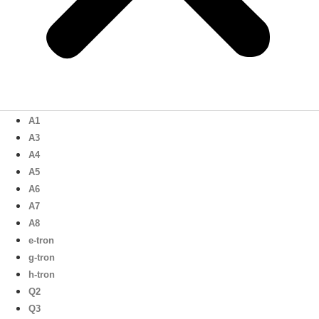
A1
A3
A4
A5
A6
A7
A8
e-tron
g-tron
h-tron
Q2
Q3