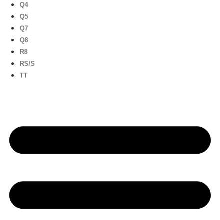
Q4
Q5
Q7
Q8
R8
RS/S
TT