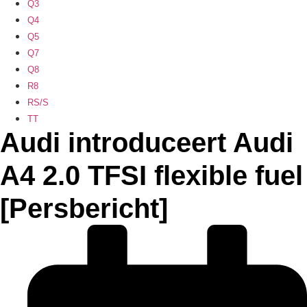
Q3
Q4
Q5
Q7
Q8
R8
RS/S
TT
Audi introduceert Audi
A4 2.0 TFSI flexible fuel
[Persbericht]