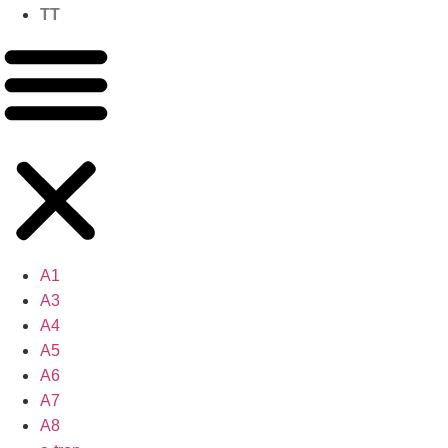
TT
A1
A3
A4
A5
A6
A7
A8