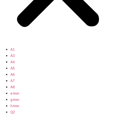
A1
A3
A4
A5
A6
A7
A8
e-tron
g-tron
h-tron
Q2