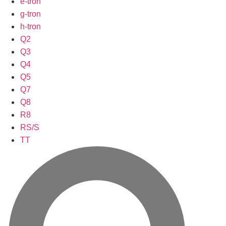
e-tron
g-tron
h-tron
Q2
Q3
Q4
Q5
Q7
Q8
R8
RS/S
TT