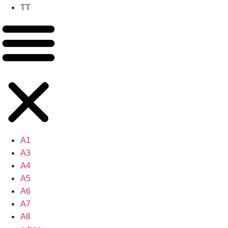
TT
A1
A3
A4
A5
A6
A7
A8