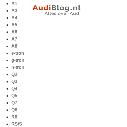
A1
A3
A4
A5
A6
A7
A8
e-tron
g-tron
h-tron
Q2
Q3
Q4
Q5
Q7
Q8
R8
RS/S