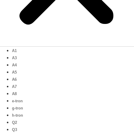
A1
A3
A4
A5
A6
A7
A8
e-tron
g-tron
h-tron
Q2
Q3