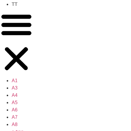
TT
A1
A3
A4
A5
A6
A7
A8