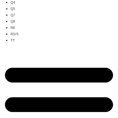
Q4
Q5
Q7
Q8
R8
RS/S
TT