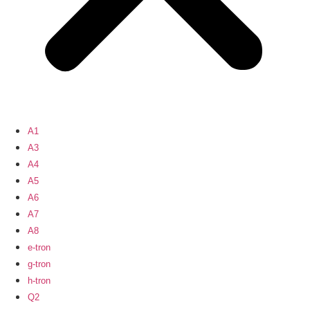
A1
A3
A4
A5
A6
A7
A8
e-tron
g-tron
h-tron
Q2