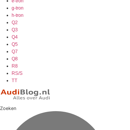
e-tron
g-tron
h-tron
Q2
Q3
Q4
Q5
Q7
Q8
R8
RS/S
TT
Zoeken