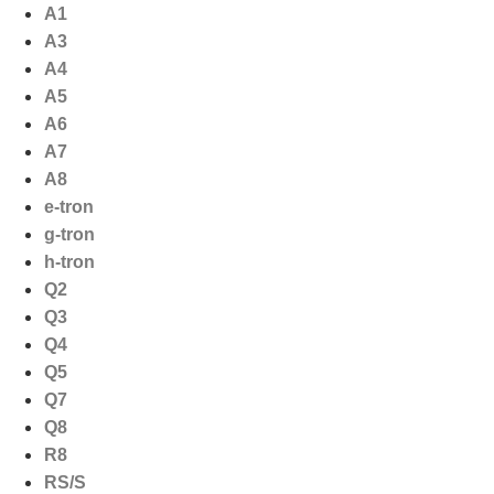
Ga
A1
naar
A3
de
A4
inhoud
A5
A6
A7
A8
e-tron
g-tron
h-tron
Q2
Q3
Q4
Q5
Q7
Q8
R8
RS/S