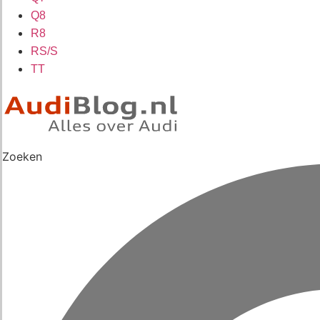
Q8
R8
RS/S
TT
Zoeken