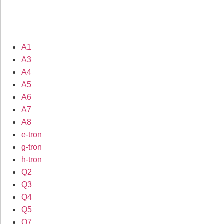
A1
A3
A4
A5
A6
A7
A8
e-tron
g-tron
h-tron
Q2
Q3
Q4
Q5
Q7