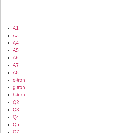
A1
A3
A4
A5
A6
A7
A8
e-tron
g-tron
h-tron
Q2
Q3
Q4
Q5
Q7