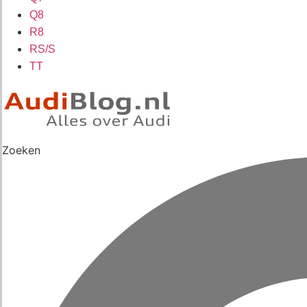
Q8
R8
RS/S
TT
Zoeken