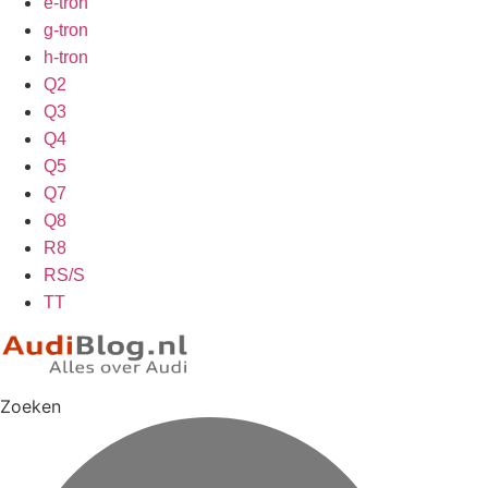
e-tron
g-tron
h-tron
Q2
Q3
Q4
Q5
Q7
Q8
R8
RS/S
TT
Zoeken