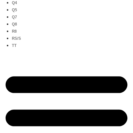
Q4
Q5
Q7
Q8
R8
RS/S
TT