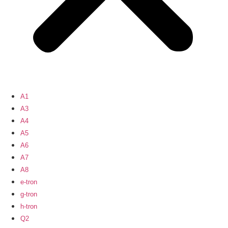
A1
A3
A4
A5
A6
A7
A8
e-tron
g-tron
h-tron
Q2