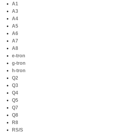
Ga
A1
naar
A3
de
A4
inhoud
A5
A6
A7
A8
e-tron
g-tron
h-tron
Q2
Q3
Q4
Q5
Q7
Q8
R8
RS/S