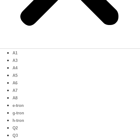
A1
A3
A4
A5
A6
A7
A8
e-tron
g-tron
h-tron
Q2
Q3