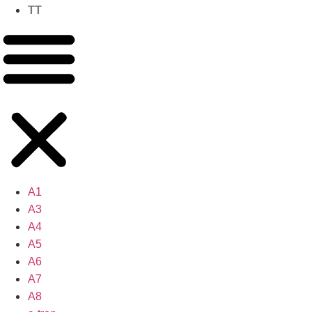
TT
A1
A3
A4
A5
A6
A7
A8