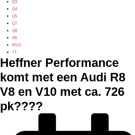
Q3
Q4
Q5
Q7
Q8
R8
RS/S
TT
Heffner Performance
komt met een Audi R8
V8 en V10 met ca. 726
pk????