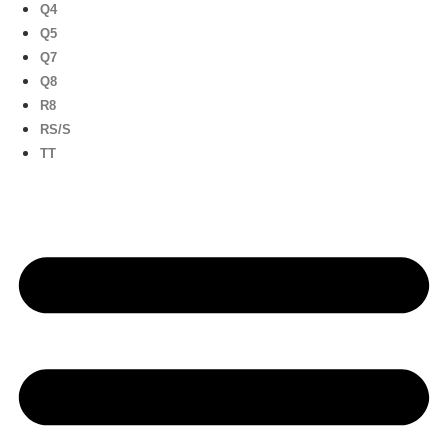
Q4
Q5
Q7
Q8
R8
RS/S
TT