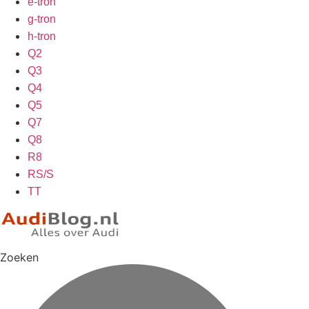
e-tron
g-tron
h-tron
Q2
Q3
Q4
Q5
Q7
Q8
R8
RS/S
TT
Zoeken