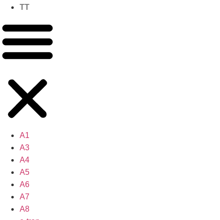
TT
A1
A3
A4
A5
A6
A7
A8