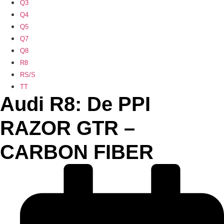
Q3
Q4
Q5
Q7
Q8
R8
RS/S
TT
Audi R8: De PPI
RAZOR GTR –
CARBON FIBER