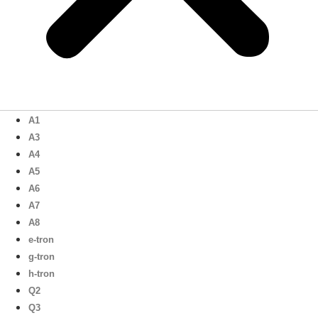
A1
A3
A4
A5
A6
A7
A8
e-tron
g-tron
h-tron
Q2
Q3