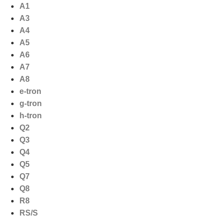
Ga
A1
naar
A3
de
A4
inhoud
A5
A6
A7
A8
e-tron
g-tron
h-tron
Q2
Q3
Q4
Q5
Q7
Q8
R8
RS/S