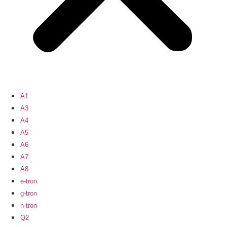
A1
A3
A4
A5
A6
A7
A8
e-tron
g-tron
h-tron
Q2