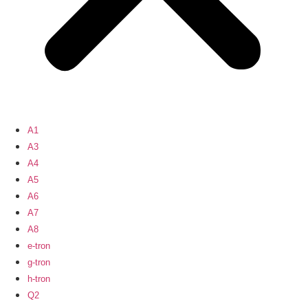
A1
A3
A4
A5
A6
A7
A8
e-tron
g-tron
h-tron
Q2