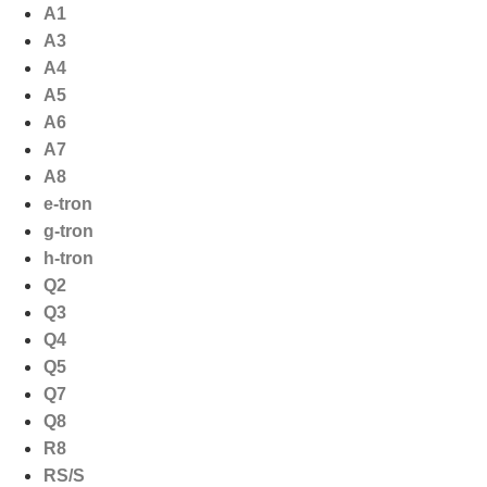
Ga
A1
naar
A3
de
A4
inhoud
A5
A6
A7
A8
e-tron
g-tron
h-tron
Q2
Q3
Q4
Q5
Q7
Q8
R8
RS/S