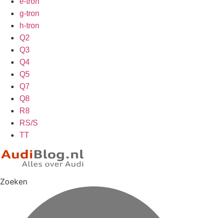
e-tron
g-tron
h-tron
Q2
Q3
Q4
Q5
Q7
Q8
R8
RS/S
TT
Zoeken