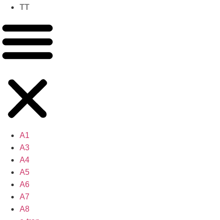
TT
A1
A3
A4
A5
A6
A7
A8