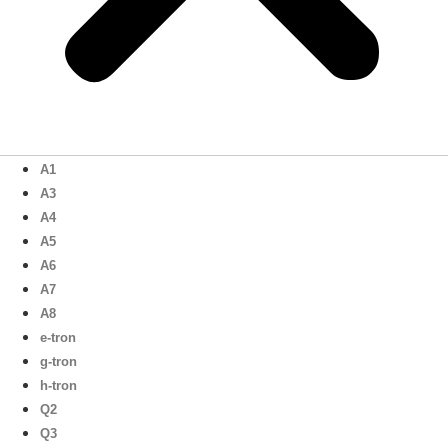
A1
A3
A4
A5
A6
A7
A8
e-tron
g-tron
h-tron
Q2
Q3