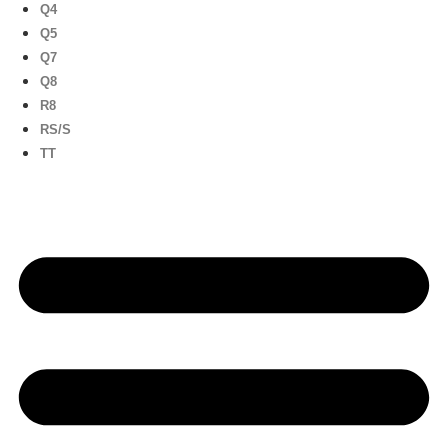
Q4
Q5
Q7
Q8
R8
RS/S
TT