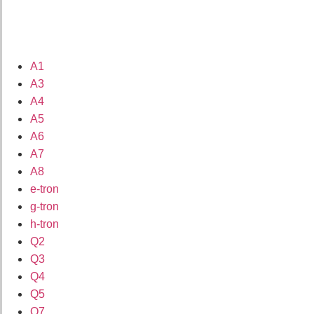
A1
A3
A4
A5
A6
A7
A8
e-tron
g-tron
h-tron
Q2
Q3
Q4
Q5
Q7