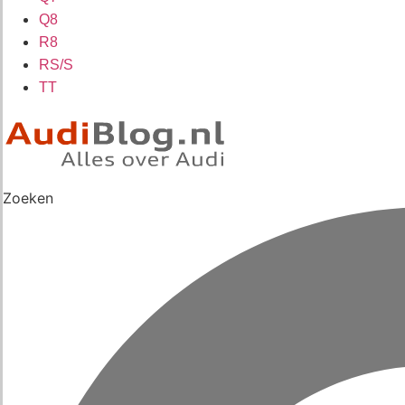
Q8
R8
RS/S
TT
Zoeken