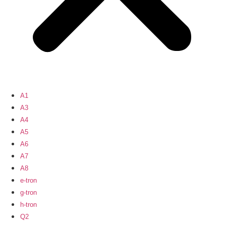
A1
A3
A4
A5
A6
A7
A8
e-tron
g-tron
h-tron
Q2