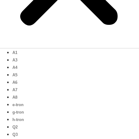
A1
A3
A4
A5
A6
A7
A8
e-tron
g-tron
h-tron
Q2
Q3