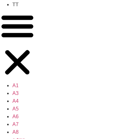
TT
A1
A3
A4
A5
A6
A7
A8