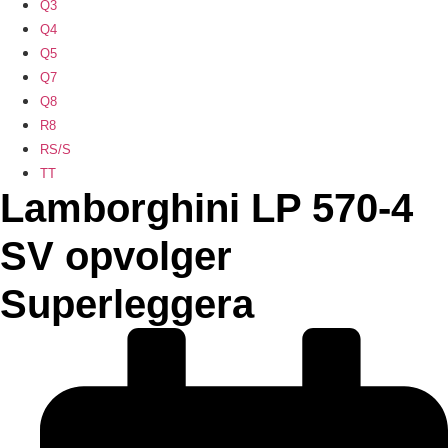
Q3
Q4
Q5
Q7
Q8
R8
RS/S
TT
Lamborghini LP 570-4
SV opvolger
Superleggera