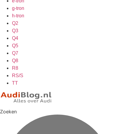
e-tron
g-tron
h-tron
Q2
Q3
Q4
Q5
Q7
Q8
R8
RS/S
TT
Zoeken