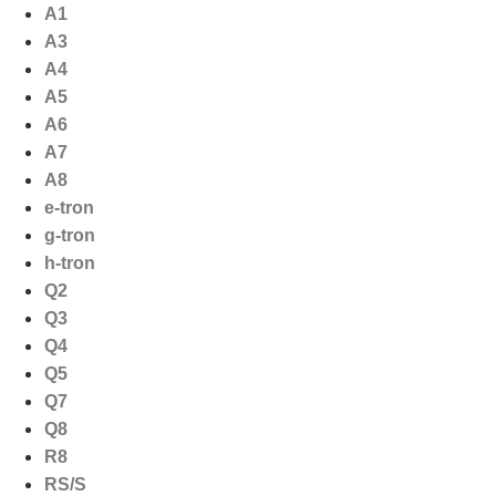
Ga
A1
naar
A3
de
A4
inhoud
A5
A6
A7
A8
e-tron
g-tron
h-tron
Q2
Q3
Q4
Q5
Q7
Q8
R8
RS/S