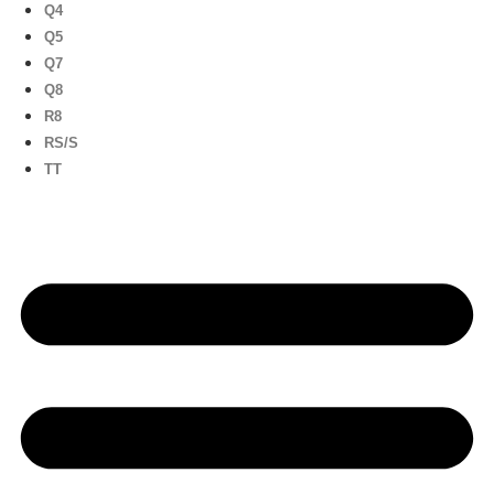
Q4
Q5
Q7
Q8
R8
RS/S
TT