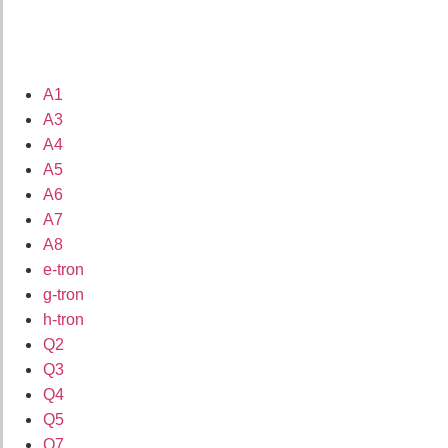
A1
A3
A4
A5
A6
A7
A8
e-tron
g-tron
h-tron
Q2
Q3
Q4
Q5
Q7