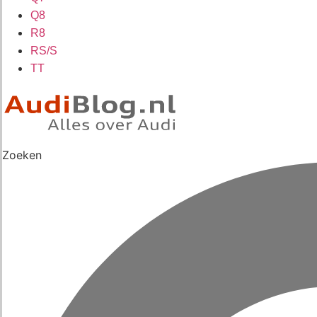
Q8
R8
RS/S
TT
Zoeken