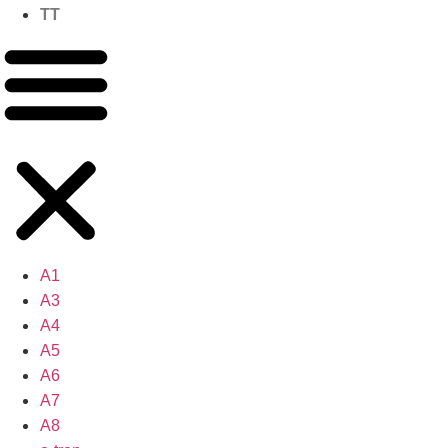
TT
A1
A3
A4
A5
A6
A7
A8