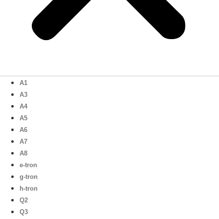
A1
A3
A4
A5
A6
A7
A8
e-tron
g-tron
h-tron
Q2
Q3