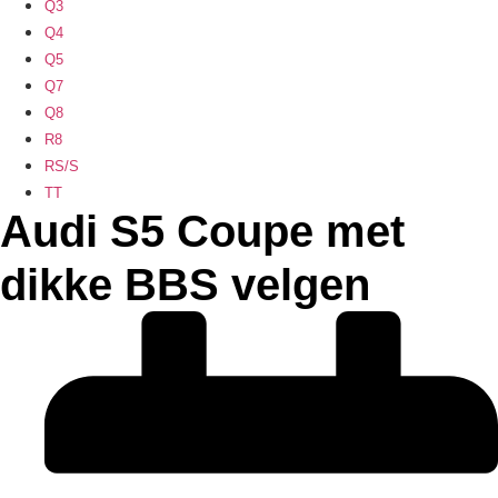
Q3
Q4
Q5
Q7
Q8
R8
RS/S
TT
Audi S5 Coupe met
dikke BBS velgen