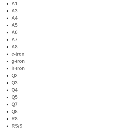
Ga
A1
naar
A3
de
A4
inhoud
A5
A6
A7
A8
e-tron
g-tron
h-tron
Q2
Q3
Q4
Q5
Q7
Q8
R8
RS/S