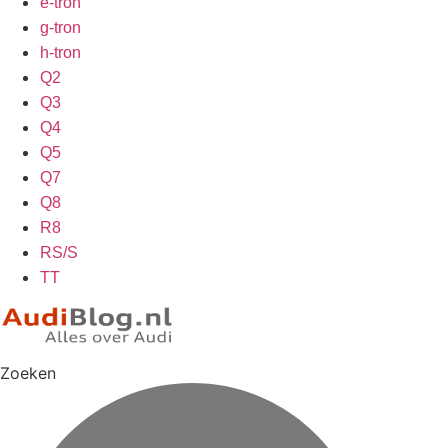
e-tron
g-tron
h-tron
Q2
Q3
Q4
Q5
Q7
Q8
R8
RS/S
TT
Zoeken