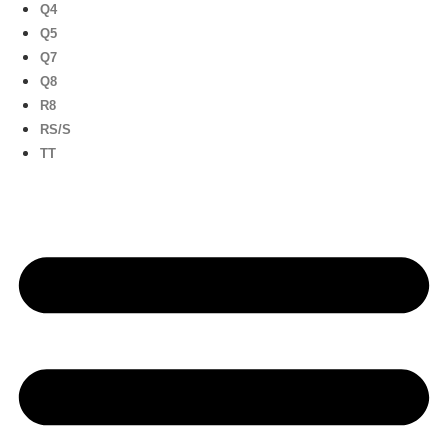
Q4
Q5
Q7
Q8
R8
RS/S
TT