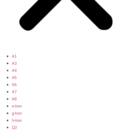
A1
A3
A4
A5
A6
A7
A8
e-tron
g-tron
h-tron
Q2