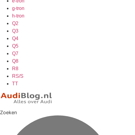
e-tron
g-tron
h-tron
Q2
Q3
Q4
Q5
Q7
Q8
R8
RS/S
TT
Zoeken