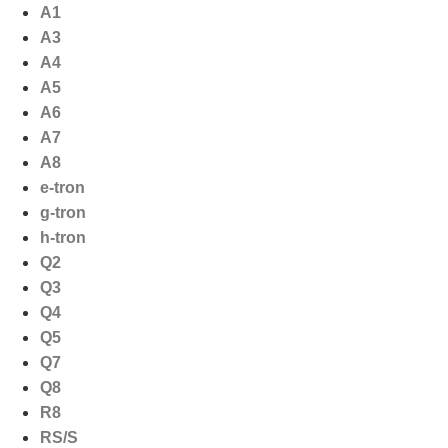
Ga
A1
naar
A3
de
A4
inhoud
A5
A6
A7
A8
e-tron
g-tron
h-tron
Q2
Q3
Q4
Q5
Q7
Q8
R8
RS/S