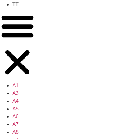
TT
A1
A3
A4
A5
A6
A7
A8