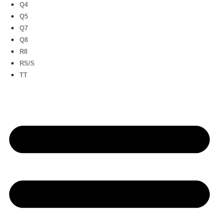
Q4
Q5
Q7
Q8
R8
RS/S
TT