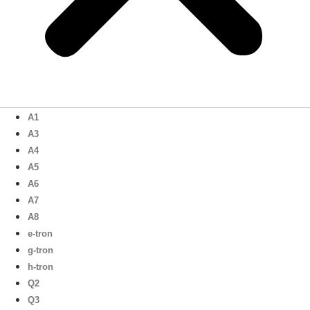
A1
A3
A4
A5
A6
A7
A8
e-tron
g-tron
h-tron
Q2
Q3