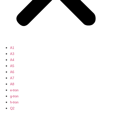
A1
A3
A4
A5
A6
A7
A8
e-tron
g-tron
h-tron
Q2