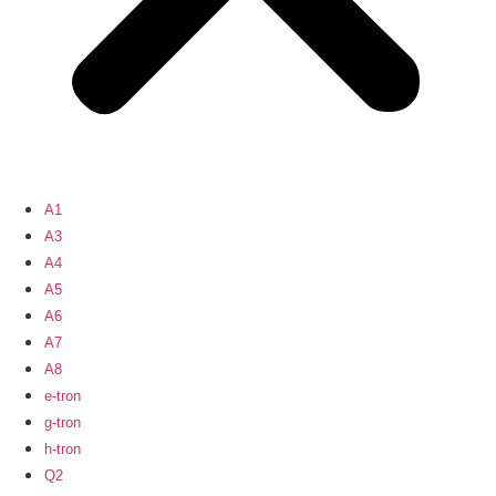
A1
A3
A4
A5
A6
A7
A8
e-tron
g-tron
h-tron
Q2