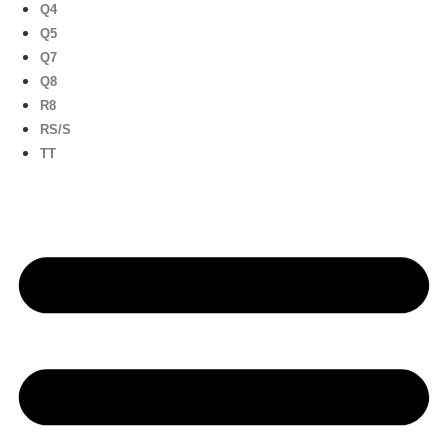
Q4
Q5
Q7
Q8
R8
RS/S
TT