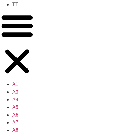
TT
A1
A3
A4
A5
A6
A7
A8