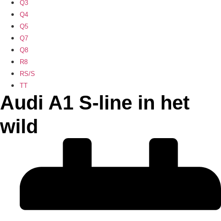
Q3
Q4
Q5
Q7
Q8
R8
RS/S
TT
Audi A1 S-line in het
wild