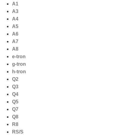
Ga
A1
naar
A3
de
A4
inhoud
A5
A6
A7
A8
e-tron
g-tron
h-tron
Q2
Q3
Q4
Q5
Q7
Q8
R8
RS/S