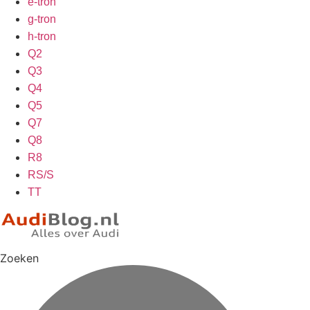
e-tron
g-tron
h-tron
Q2
Q3
Q4
Q5
Q7
Q8
R8
RS/S
TT
Zoeken