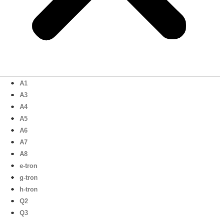
A1
A3
A4
A5
A6
A7
A8
e-tron
g-tron
h-tron
Q2
Q3