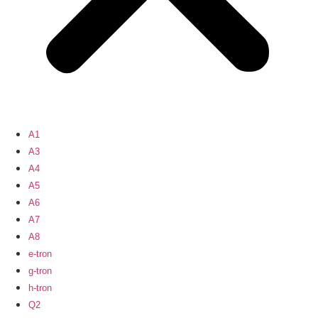
A1
A3
A4
A5
A6
A7
A8
e-tron
g-tron
h-tron
Q2