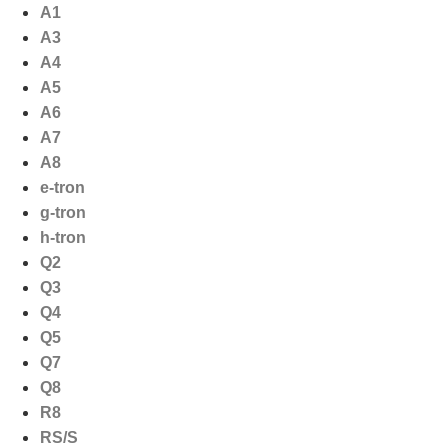
Ga
A1
naar
A3
de
A4
inhoud
A5
A6
A7
A8
e-tron
g-tron
h-tron
Q2
Q3
Q4
Q5
Q7
Q8
R8
RS/S