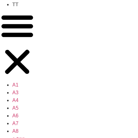
TT
A1
A3
A4
A5
A6
A7
A8