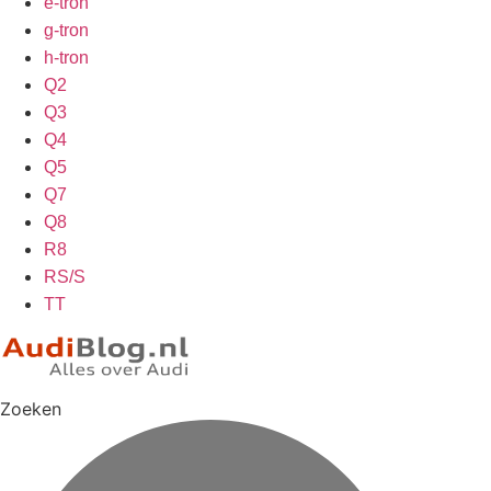
e-tron
g-tron
h-tron
Q2
Q3
Q4
Q5
Q7
Q8
R8
RS/S
TT
Zoeken