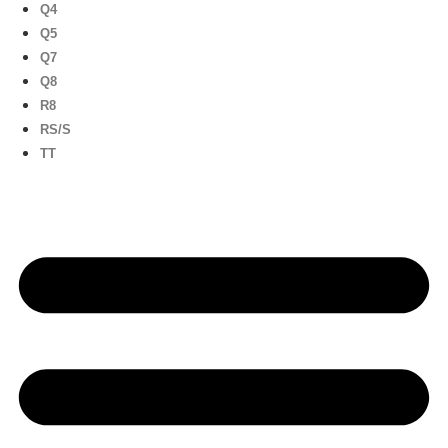
Q4
Q5
Q7
Q8
R8
RS/S
TT