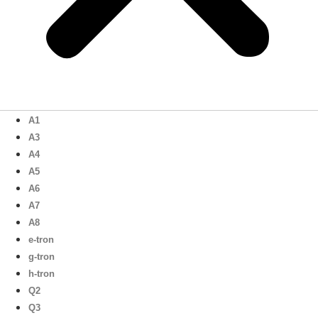
A1
A3
A4
A5
A6
A7
A8
e-tron
g-tron
h-tron
Q2
Q3