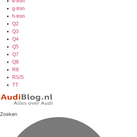
e-tron
g-tron
h-tron
Q2
Q3
Q4
Q5
Q7
Q8
R8
RS/S
TT
Zoeken