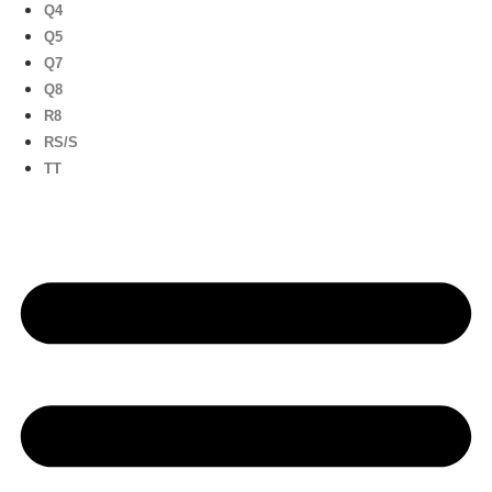
Q4
Q5
Q7
Q8
R8
RS/S
TT