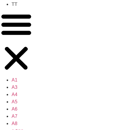
TT
A1
A3
A4
A5
A6
A7
A8