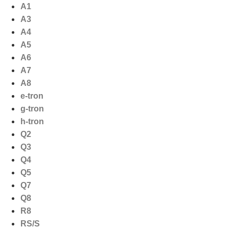
Ga
A1
naar
A3
de
A4
inhoud
A5
A6
A7
A8
e-tron
g-tron
h-tron
Q2
Q3
Q4
Q5
Q7
Q8
R8
RS/S