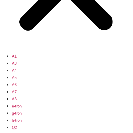
A1
A3
A4
A5
A6
A7
A8
e-tron
g-tron
h-tron
Q2