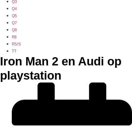
Q3
Q4
Q5
Q7
Q8
R8
RS/S
TT
Iron Man 2 en Audi op
playstation