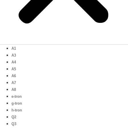
A1
A3
A4
A5
A6
A7
A8
e-tron
g-tron
h-tron
Q2
Q3