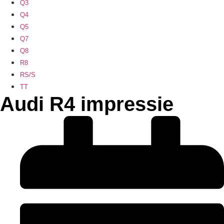
Q3
Q4
Q5
Q7
Q8
R8
RS/S
TT
Audi R4 impressie