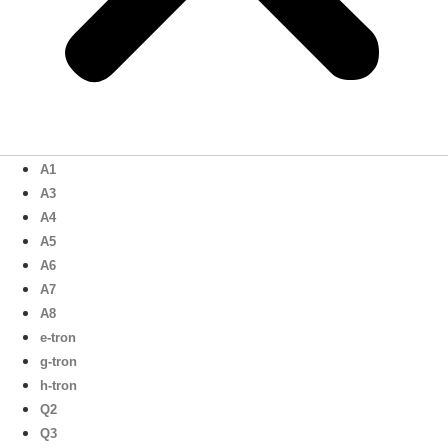
A1
A3
A4
A5
A6
A7
A8
e-tron
g-tron
h-tron
Q2
Q3