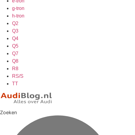
e-tron
g-tron
h-tron
Q2
Q3
Q4
Q5
Q7
Q8
R8
RS/S
TT
Zoeken