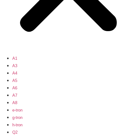
A1
A3
A4
A5
A6
A7
A8
e-tron
g-tron
h-tron
Q2