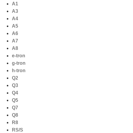
Ga
A1
naar
A3
de
A4
inhoud
A5
A6
A7
A8
e-tron
g-tron
h-tron
Q2
Q3
Q4
Q5
Q7
Q8
R8
RS/S