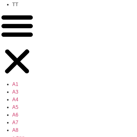
TT
A1
A3
A4
A5
A6
A7
A8