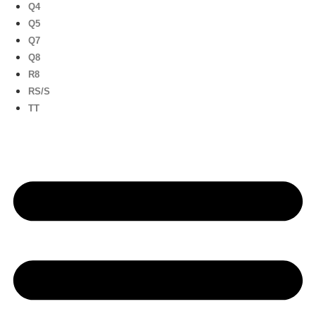
Q4
Q5
Q7
Q8
R8
RS/S
TT