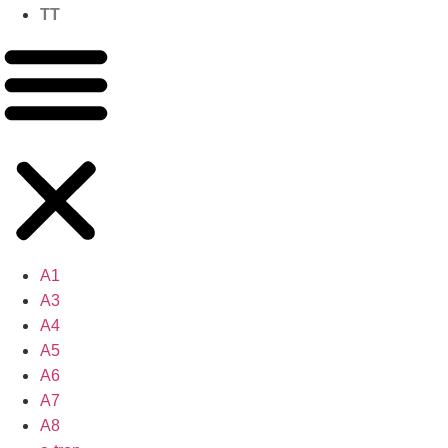
TT
A1
A3
A4
A5
A6
A7
A8