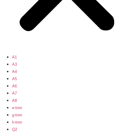
A1
A3
A4
A5
A6
A7
A8
e-tron
g-tron
h-tron
Q2