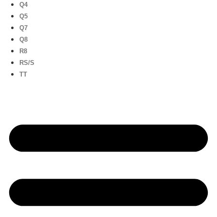
Q4
Q5
Q7
Q8
R8
RS/S
TT