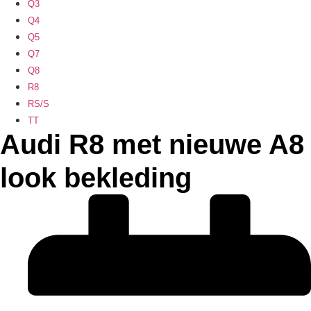
Q3
Q4
Q5
Q7
Q8
R8
RS/S
TT
Audi R8 met nieuwe A8
look bekleding