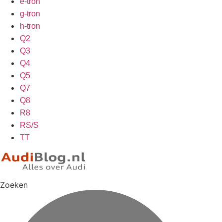
e-tron
g-tron
h-tron
Q2
Q3
Q4
Q5
Q7
Q8
R8
RS/S
TT
Zoeken