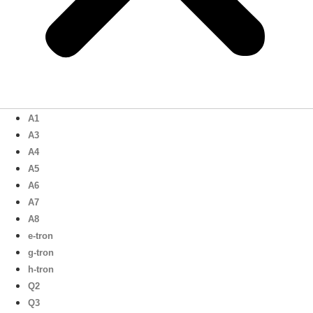
A1
A3
A4
A5
A6
A7
A8
e-tron
g-tron
h-tron
Q2
Q3