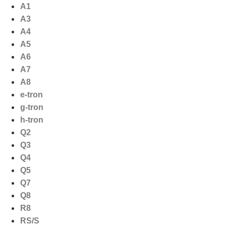
Ga
A1
naar
A3
de
A4
inhoud
A5
A6
A7
A8
e-tron
g-tron
h-tron
Q2
Q3
Q4
Q5
Q7
Q8
R8
RS/S