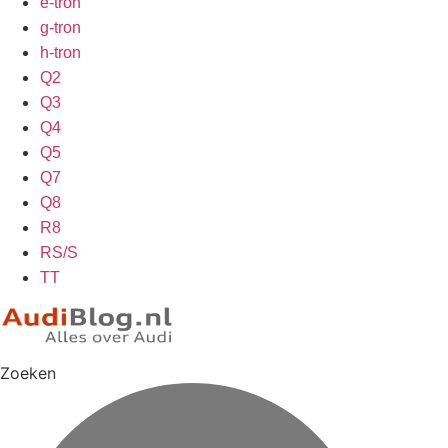
e-tron
g-tron
h-tron
Q2
Q3
Q4
Q5
Q7
Q8
R8
RS/S
TT
Zoeken