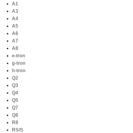
Ga
A1
naar
A3
de
A4
inhoud
A5
A6
A7
A8
e-tron
g-tron
h-tron
Q2
Q3
Q4
Q5
Q7
Q8
R8
RS/S