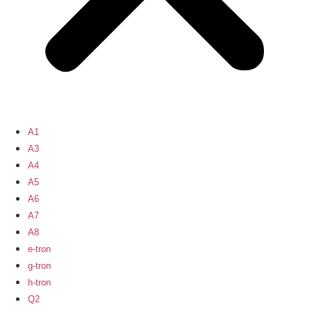
A1
A3
A4
A5
A6
A7
A8
e-tron
g-tron
h-tron
Q2