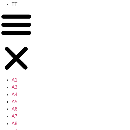
TT
A1
A3
A4
A5
A6
A7
A8