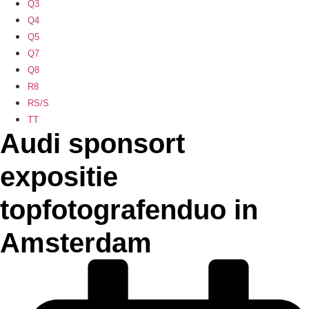
Q3
Q4
Q5
Q7
Q8
R8
RS/S
TT
Audi sponsort
expositie
topfotografenduo in
Amsterdam