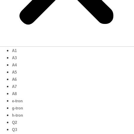
A1
A3
A4
A5
A6
A7
A8
e-tron
g-tron
h-tron
Q2
Q3