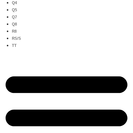
Q4
Q5
Q7
Q8
R8
RS/S
TT