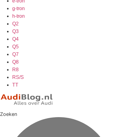
e-tron
g-tron
h-tron
Q2
Q3
Q4
Q5
Q7
Q8
R8
RS/S
TT
Zoeken