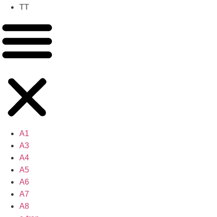
TT
A1
A3
A4
A5
A6
A7
A8