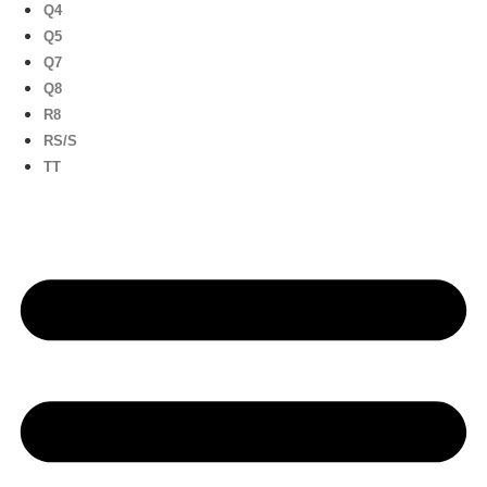
Q4
Q5
Q7
Q8
R8
RS/S
TT