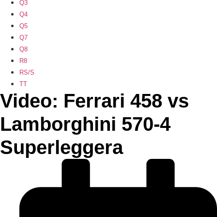
Q3
Q4
Q5
Q7
Q8
R8
RS/S
TT
Video: Ferrari 458 vs
Lamborghini 570-4
Superleggera