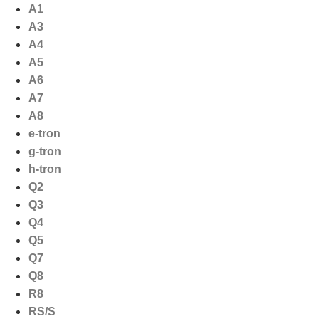
Ga
A1
naar
A3
de
A4
inhoud
A5
A6
A7
A8
e-tron
g-tron
h-tron
Q2
Q3
Q4
Q5
Q7
Q8
R8
RS/S