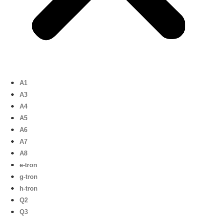
A1
A3
A4
A5
A6
A7
A8
e-tron
g-tron
h-tron
Q2
Q3