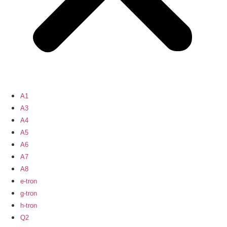
A1
A3
A4
A5
A6
A7
A8
e-tron
g-tron
h-tron
Q2