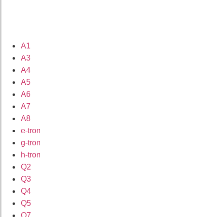
A1
A3
A4
A5
A6
A7
A8
e-tron
g-tron
h-tron
Q2
Q3
Q4
Q5
Q7