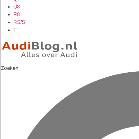
Q8
R8
RS/S
TT
Zoeken