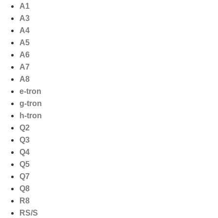
Ga
A1
naar
A3
de
A4
inhoud
A5
A6
A7
A8
e-tron
g-tron
h-tron
Q2
Q3
Q4
Q5
Q7
Q8
R8
RS/S