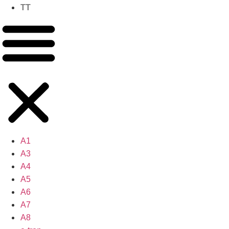
TT
A1
A3
A4
A5
A6
A7
A8