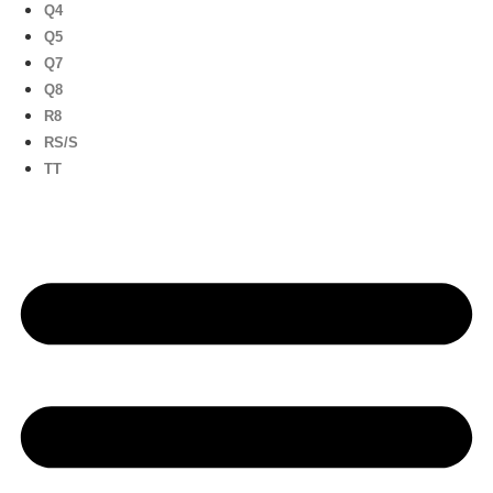
Q4
Q5
Q7
Q8
R8
RS/S
TT