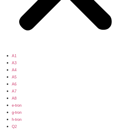
A1
A3
A4
A5
A6
A7
A8
e-tron
g-tron
h-tron
Q2