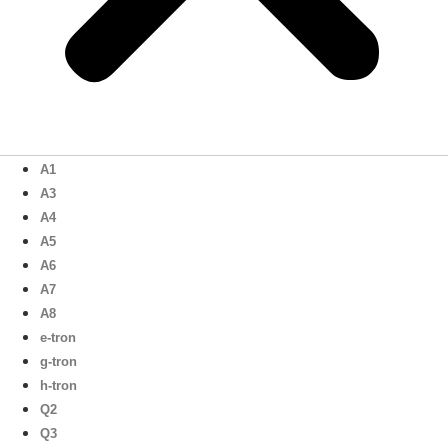
A1
A3
A4
A5
A6
A7
A8
e-tron
g-tron
h-tron
Q2
Q3