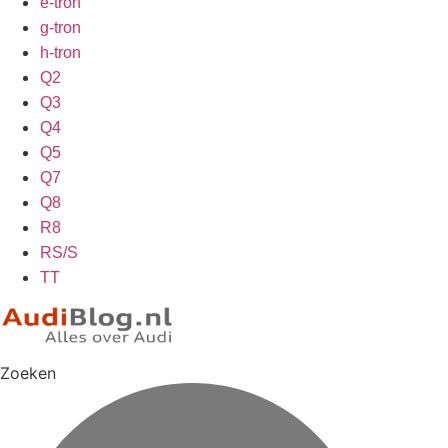
e-tron
g-tron
h-tron
Q2
Q3
Q4
Q5
Q7
Q8
R8
RS/S
TT
Zoeken