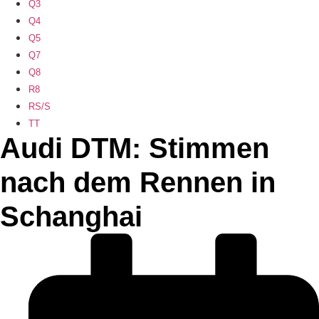
Q3
Q4
Q5
Q7
Q8
R8
RS/S
TT
Audi DTM: Stimmen
nach dem Rennen in
Schanghai