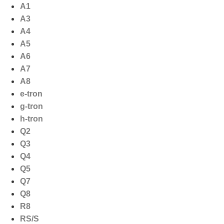
Ga
A1
naar
A3
de
A4
inhoud
A5
A6
A7
A8
e-tron
g-tron
h-tron
Q2
Q3
Q4
Q5
Q7
Q8
R8
RS/S