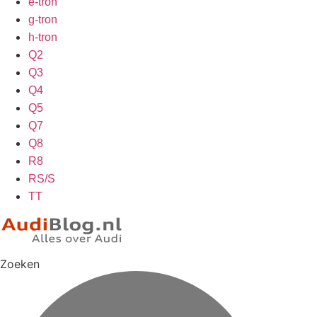
e-tron
g-tron
h-tron
Q2
Q3
Q4
Q5
Q7
Q8
R8
RS/S
TT
Zoeken