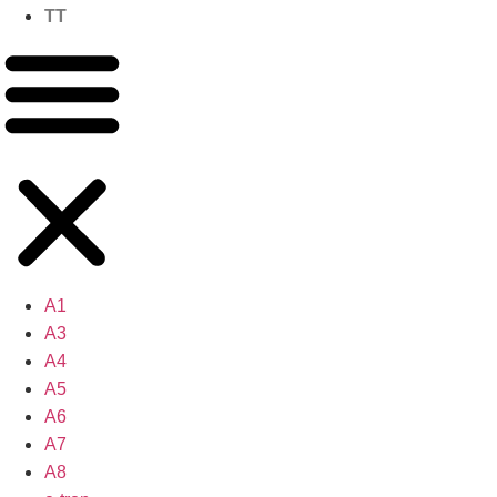
TT
A1
A3
A4
A5
A6
A7
A8