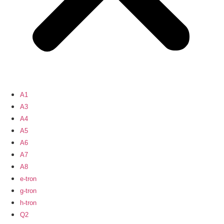
A1
A3
A4
A5
A6
A7
A8
e-tron
g-tron
h-tron
Q2