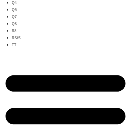
Q4
Q5
Q7
Q8
R8
RS/S
TT