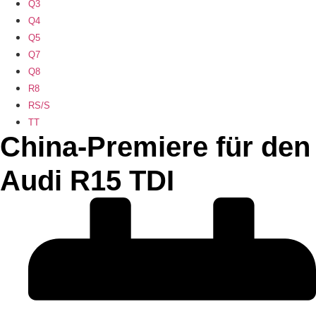
Q3
Q4
Q5
Q7
Q8
R8
RS/S
TT
China-Premiere für den
Audi R15 TDI