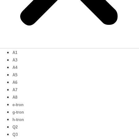
A1
A3
A4
A5
A6
A7
A8
e-tron
g-tron
h-tron
Q2
Q3