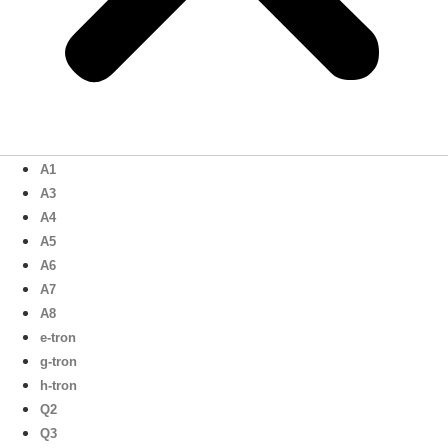
A1
A3
A4
A5
A6
A7
A8
e-tron
g-tron
h-tron
Q2
Q3