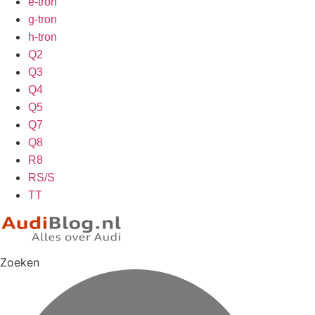
e-tron
g-tron
h-tron
Q2
Q3
Q4
Q5
Q7
Q8
R8
RS/S
TT
Zoeken