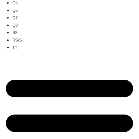
Q4
Q5
Q7
Q8
R8
RS/S
TT