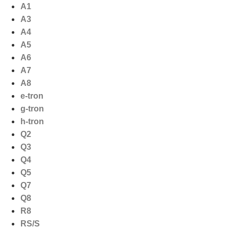
Ga
A1
naar
A3
de
A4
inhoud
A5
A6
A7
A8
e-tron
g-tron
h-tron
Q2
Q3
Q4
Q5
Q7
Q8
R8
RS/S