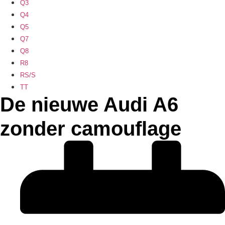
Q3
Q4
Q5
Q7
Q8
R8
RS/S
TT
De nieuwe Audi A6
zonder camouflage