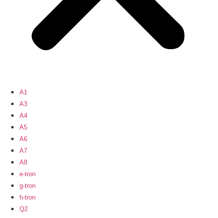
A1
A3
A4
A5
A6
A7
A8
e-tron
g-tron
h-tron
Q2