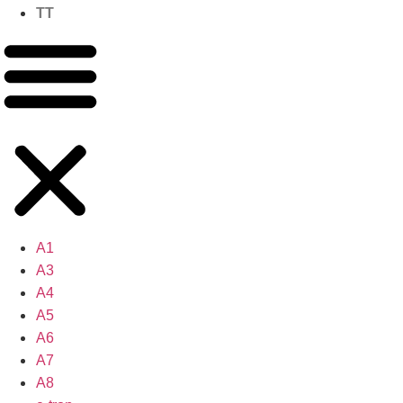
TT
A1
A3
A4
A5
A6
A7
A8