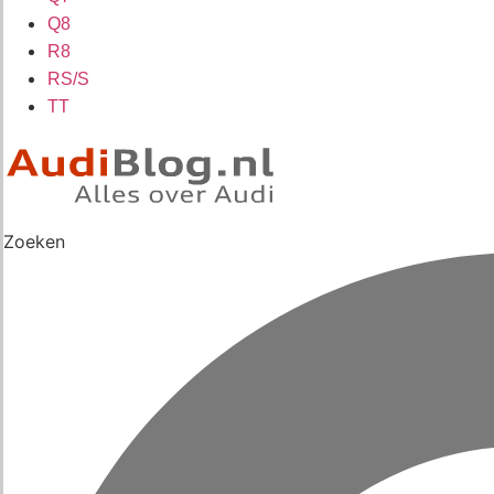
Q8
R8
RS/S
TT
Zoeken