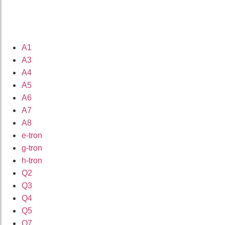
A1
A3
A4
A5
A6
A7
A8
e-tron
g-tron
h-tron
Q2
Q3
Q4
Q5
Q7