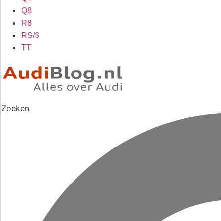
Q8
R8
RS/S
TT
Zoeken