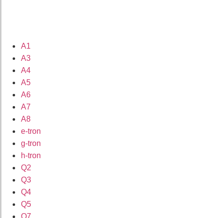
A1
A3
A4
A5
A6
A7
A8
e-tron
g-tron
h-tron
Q2
Q3
Q4
Q5
Q7