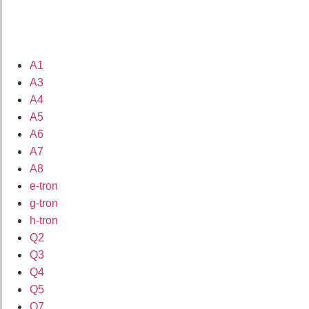
A1
A3
A4
A5
A6
A7
A8
e-tron
g-tron
h-tron
Q2
Q3
Q4
Q5
Q7