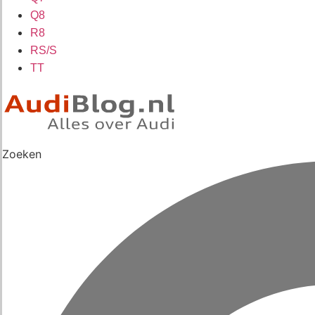
Q8
R8
RS/S
TT
Zoeken