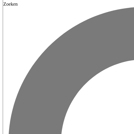
Zoeken