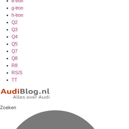
e-tron
g-tron
h-tron
Q2
Q3
Q4
Q5
Q7
Q8
R8
RS/S
TT
Zoeken