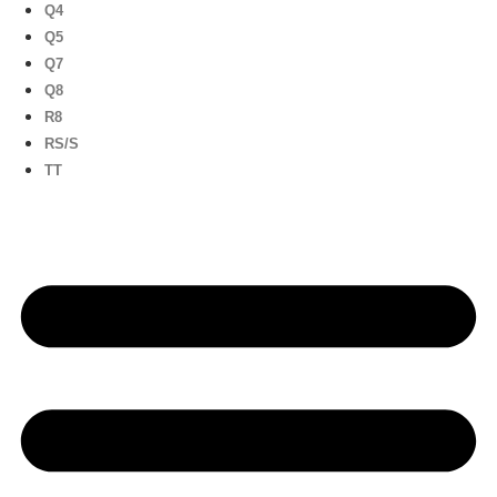
Q4
Q5
Q7
Q8
R8
RS/S
TT