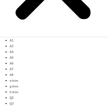
A1
A3
A4
A5
A6
A7
A8
e-tron
g-tron
h-tron
Q2
Q3