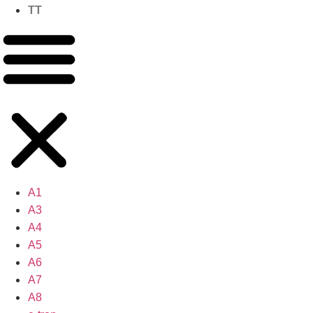
TT
A1
A3
A4
A5
A6
A7
A8