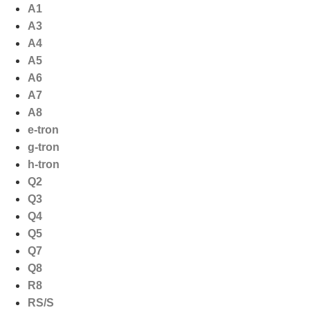
Ga
A1
naar
A3
de
A4
inhoud
A5
A6
A7
A8
e-tron
g-tron
h-tron
Q2
Q3
Q4
Q5
Q7
Q8
R8
RS/S