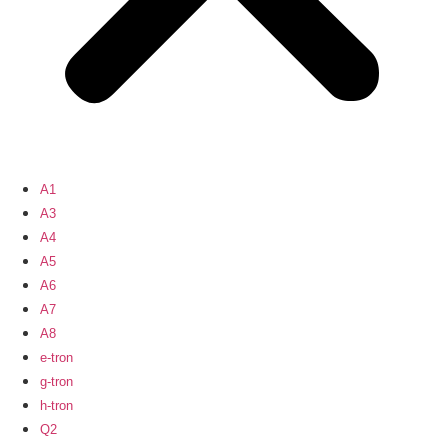
A1
A3
A4
A5
A6
A7
A8
e-tron
g-tron
h-tron
Q2