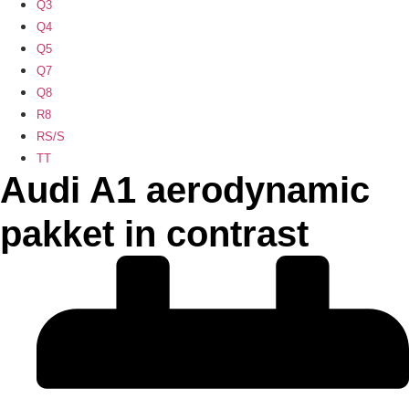
Q3
Q4
Q5
Q7
Q8
R8
RS/S
TT
Audi A1 aerodynamic
pakket in contrast