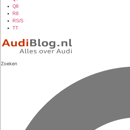
Q8
R8
RS/S
TT
Zoeken