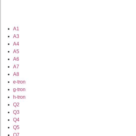
A1
A3
A4
A5
A6
A7
A8
e-tron
g-tron
h-tron
Q2
Q3
Q4
Q5
Q7