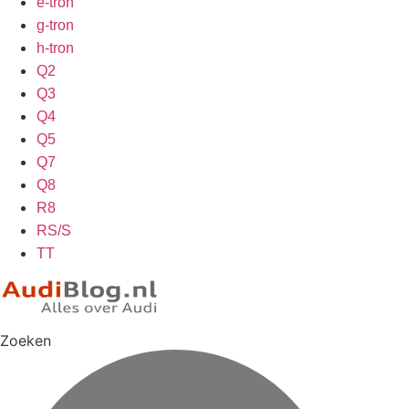
e-tron
g-tron
h-tron
Q2
Q3
Q4
Q5
Q7
Q8
R8
RS/S
TT
Zoeken