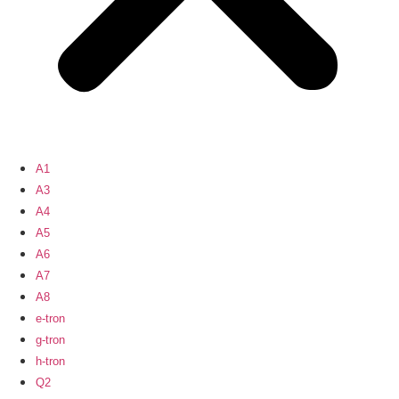
A1
A3
A4
A5
A6
A7
A8
e-tron
g-tron
h-tron
Q2