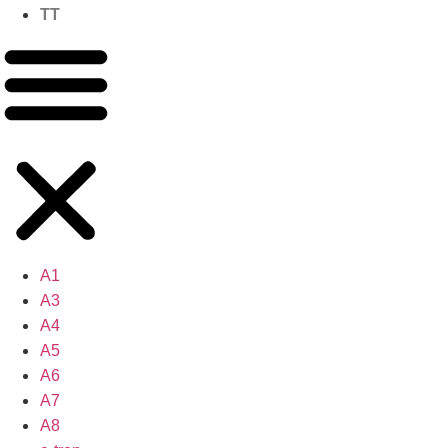
TT
A1
A3
A4
A5
A6
A7
A8