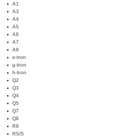
Ga
A1
naar
A3
de
A4
inhoud
A5
A6
A7
A8
e-tron
g-tron
h-tron
Q2
Q3
Q4
Q5
Q7
Q8
R8
RS/S