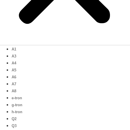
A1
A3
A4
A5
A6
A7
A8
e-tron
g-tron
h-tron
Q2
Q3