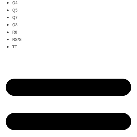
Q4
Q5
Q7
Q8
R8
RS/S
TT