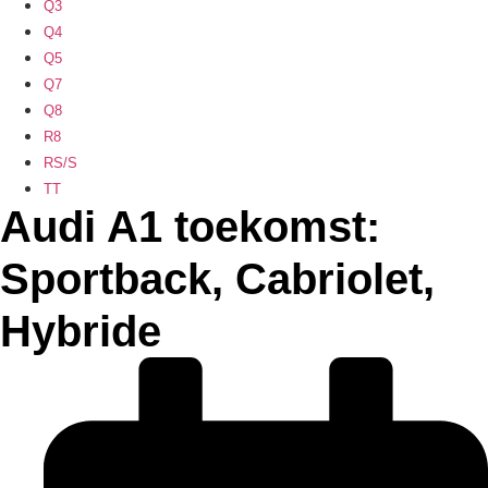
Q3
Q4
Q5
Q7
Q8
R8
RS/S
TT
Audi A1 toekomst:
Sportback, Cabriolet,
Hybride