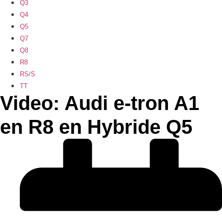
Q3
Q4
Q5
Q7
Q8
R8
RS/S
TT
Video: Audi e-tron A1
en R8 en Hybride Q5