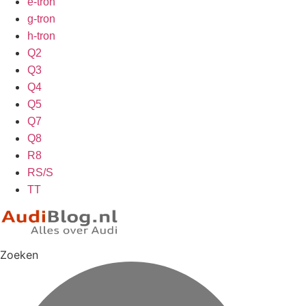
e-tron
g-tron
h-tron
Q2
Q3
Q4
Q5
Q7
Q8
R8
RS/S
TT
Zoeken