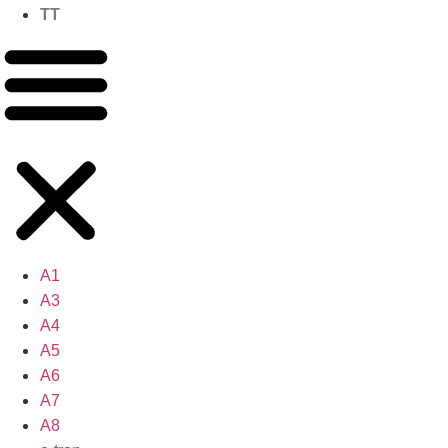
TT
A1
A3
A4
A5
A6
A7
A8