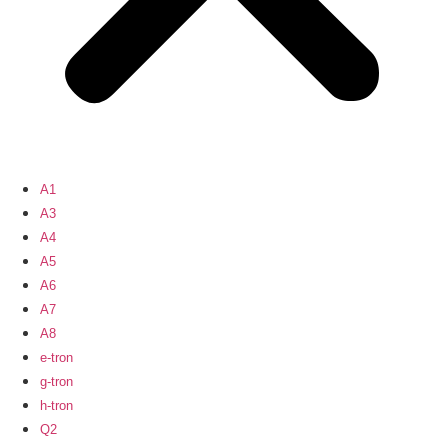
A1
A3
A4
A5
A6
A7
A8
e-tron
g-tron
h-tron
Q2