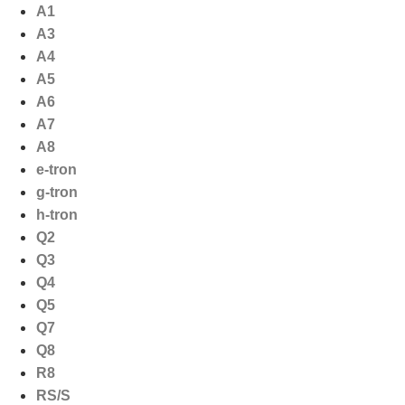
Ga
A1
naar
A3
de
A4
inhoud
A5
A6
A7
A8
e-tron
g-tron
h-tron
Q2
Q3
Q4
Q5
Q7
Q8
R8
RS/S