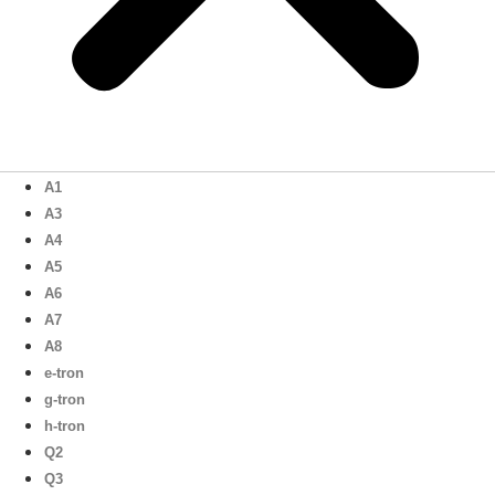
A1
A3
A4
A5
A6
A7
A8
e-tron
g-tron
h-tron
Q2
Q3