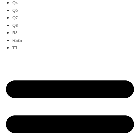
Q4
Q5
Q7
Q8
R8
RS/S
TT