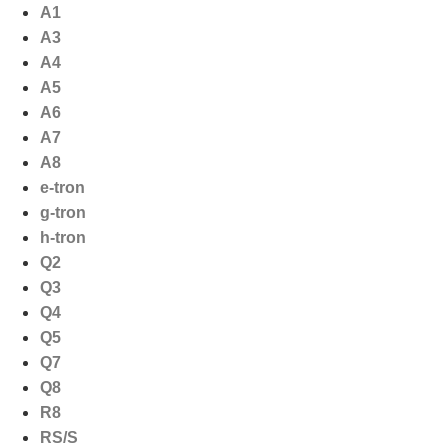
Ga
A1
naar
A3
de
A4
inhoud
A5
A6
A7
A8
e-tron
g-tron
h-tron
Q2
Q3
Q4
Q5
Q7
Q8
R8
RS/S