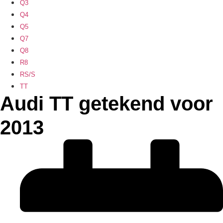
Q3
Q4
Q5
Q7
Q8
R8
RS/S
TT
Audi TT getekend voor
2013