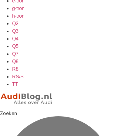
e-tron
g-tron
h-tron
Q2
Q3
Q4
Q5
Q7
Q8
R8
RS/S
TT
Zoeken