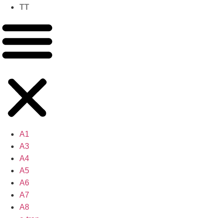
TT
A1
A3
A4
A5
A6
A7
A8