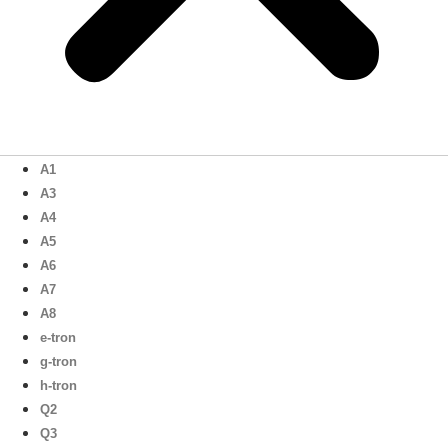
A1
A3
A4
A5
A6
A7
A8
e-tron
g-tron
h-tron
Q2
Q3