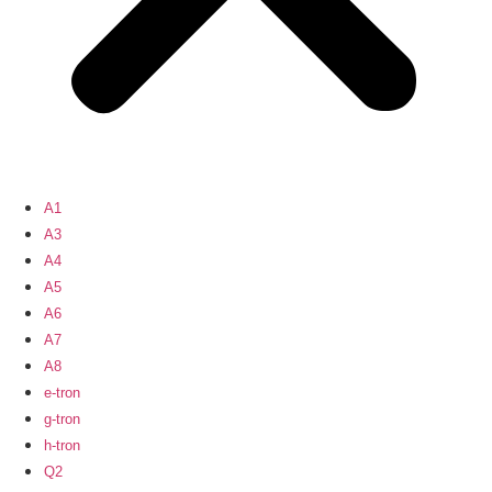
A1
A3
A4
A5
A6
A7
A8
e-tron
g-tron
h-tron
Q2