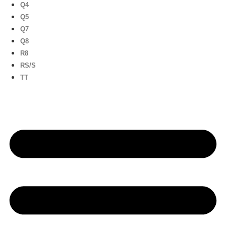
Q4
Q5
Q7
Q8
R8
RS/S
TT