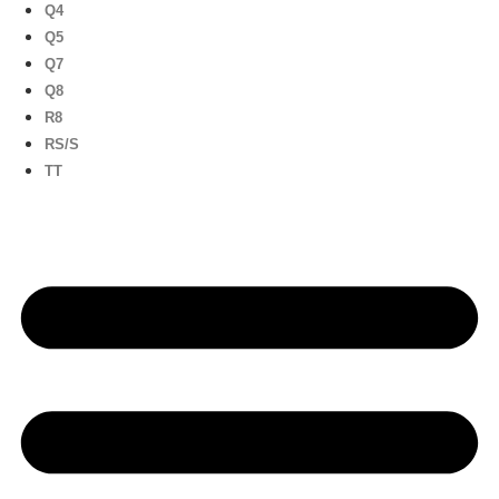
Q4
Q5
Q7
Q8
R8
RS/S
TT