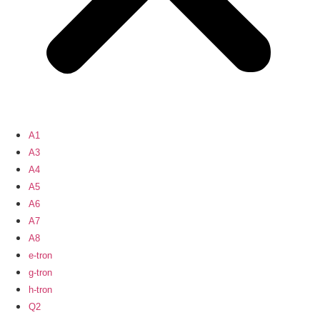
A1
A3
A4
A5
A6
A7
A8
e-tron
g-tron
h-tron
Q2