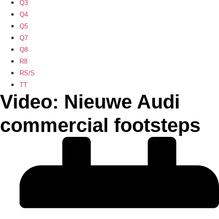
Q3
Q4
Q5
Q7
Q8
R8
RS/S
TT
Video: Nieuwe Audi
commercial footsteps