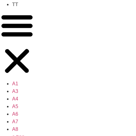
TT
A1
A3
A4
A5
A6
A7
A8