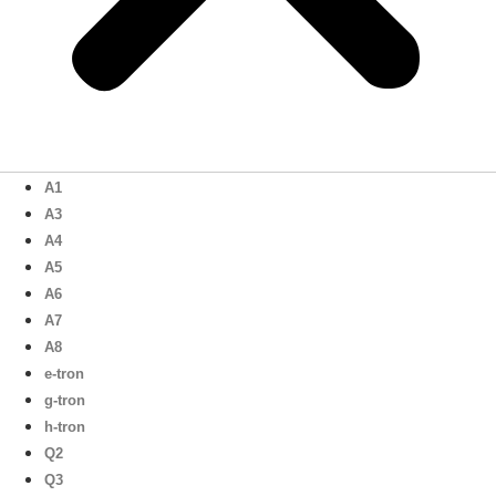
A1
A3
A4
A5
A6
A7
A8
e-tron
g-tron
h-tron
Q2
Q3