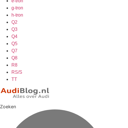
e-tron
g-tron
h-tron
Q2
Q3
Q4
Q5
Q7
Q8
R8
RS/S
TT
Zoeken