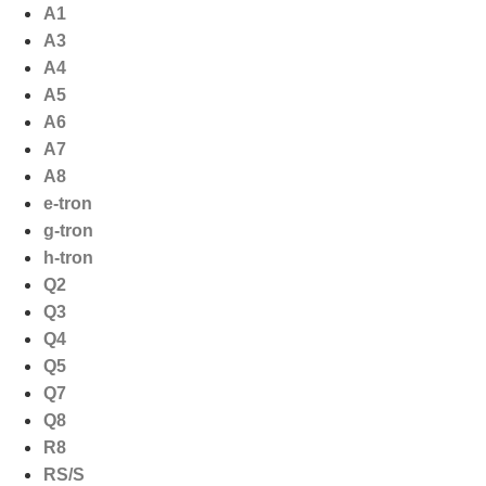
Ga
A1
naar
A3
de
A4
inhoud
A5
A6
A7
A8
e-tron
g-tron
h-tron
Q2
Q3
Q4
Q5
Q7
Q8
R8
RS/S