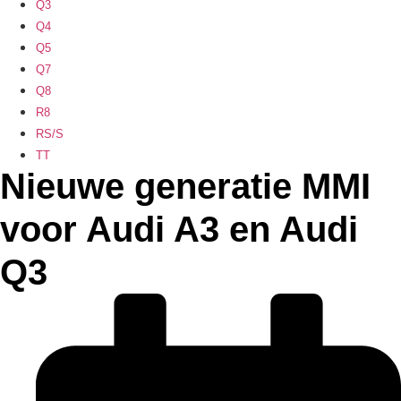
Q3
Q4
Q5
Q7
Q8
R8
RS/S
TT
Nieuwe generatie MMI
voor Audi A3 en Audi
Q3