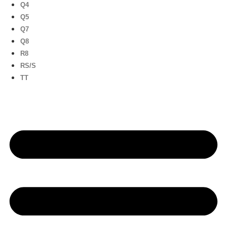
Q4
Q5
Q7
Q8
R8
RS/S
TT