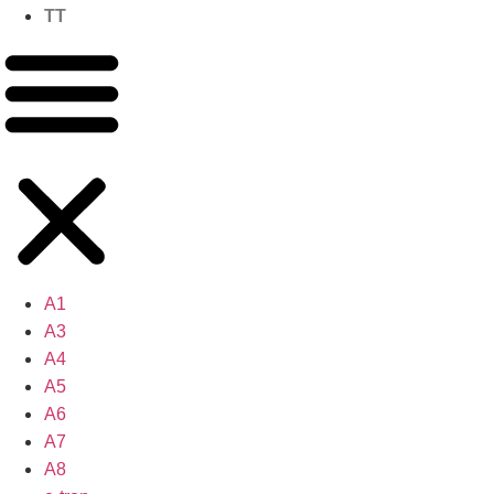
TT
A1
A3
A4
A5
A6
A7
A8