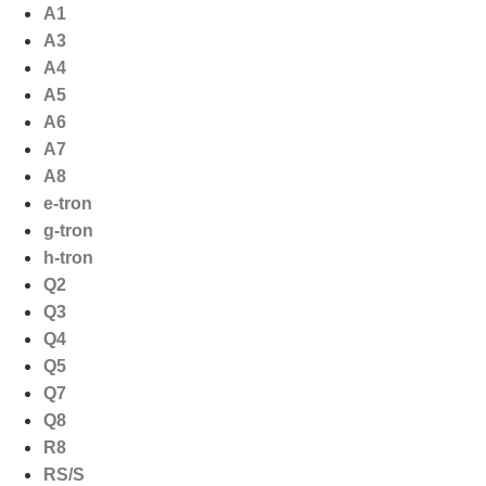
Ga
A1
naar
A3
de
A4
inhoud
A5
A6
A7
A8
e-tron
g-tron
h-tron
Q2
Q3
Q4
Q5
Q7
Q8
R8
RS/S