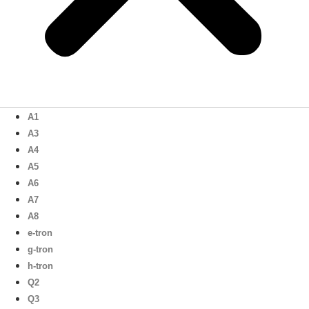
A1
A3
A4
A5
A6
A7
A8
e-tron
g-tron
h-tron
Q2
Q3