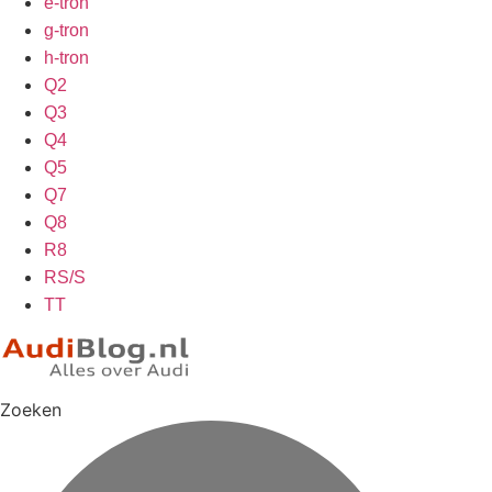
e-tron
g-tron
h-tron
Q2
Q3
Q4
Q5
Q7
Q8
R8
RS/S
TT
Zoeken