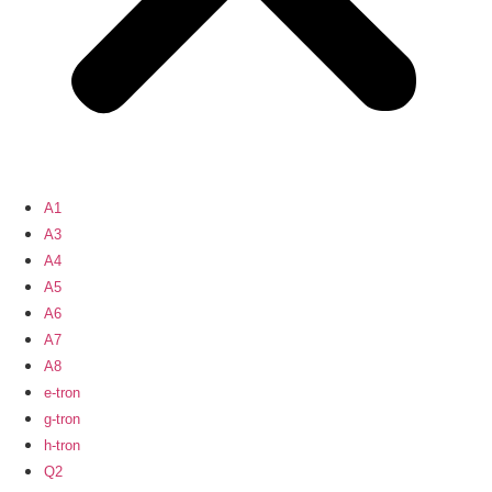
A1
A3
A4
A5
A6
A7
A8
e-tron
g-tron
h-tron
Q2