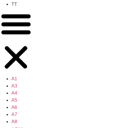
TT
A1
A3
A4
A5
A6
A7
A8