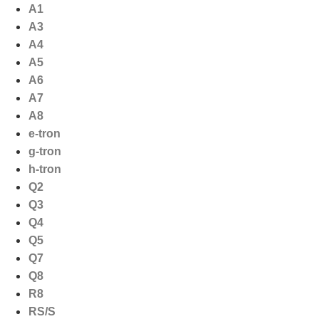
Ga
A1
naar
A3
de
A4
inhoud
A5
A6
A7
A8
e-tron
g-tron
h-tron
Q2
Q3
Q4
Q5
Q7
Q8
R8
RS/S