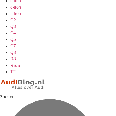
e-tron
g-tron
h-tron
Q2
Q3
Q4
Q5
Q7
Q8
R8
RS/S
TT
Zoeken