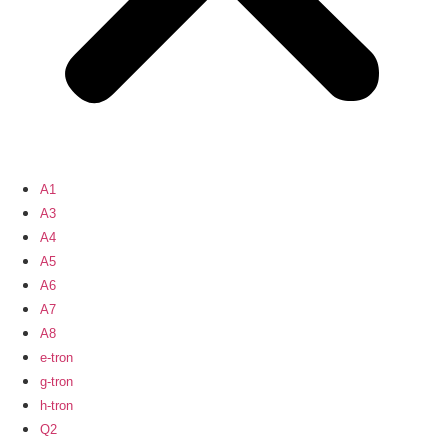
A1
A3
A4
A5
A6
A7
A8
e-tron
g-tron
h-tron
Q2