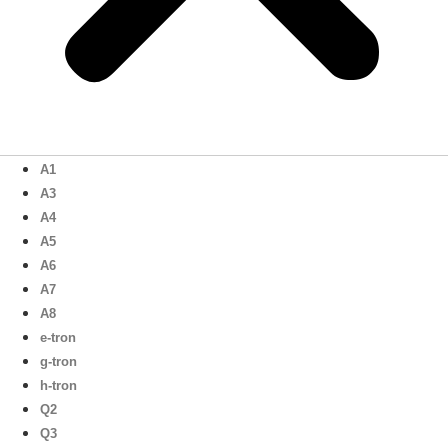
A1
A3
A4
A5
A6
A7
A8
e-tron
g-tron
h-tron
Q2
Q3