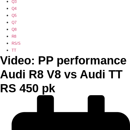
Q3
Q4
Q5
Q7
Q8
R8
RS/S
TT
Video: PP performance
Audi R8 V8 vs Audi TT
RS 450 pk