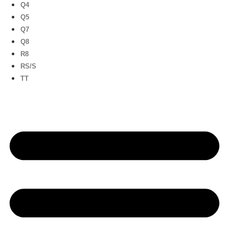
Q4
Q5
Q7
Q8
R8
RS/S
TT