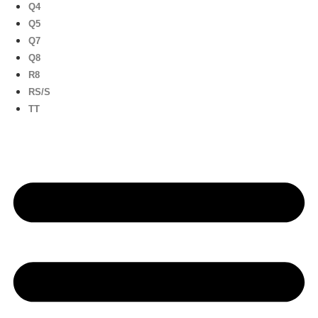
Q4
Q5
Q7
Q8
R8
RS/S
TT