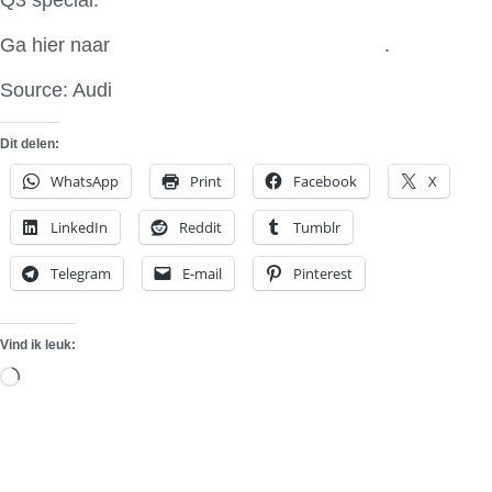
Ga hier naar
You Tube voor de Q3 special
.
Source: Audi
Dit delen:
WhatsApp
Print
Facebook
X
LinkedIn
Reddit
Tumblr
Telegram
E-mail
Pinterest
Vind ik leuk:
Aan
het
laden...