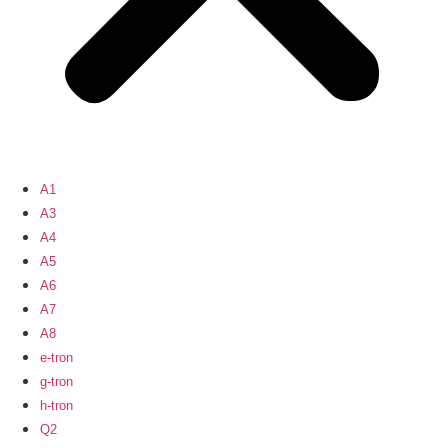
A1
A3
A4
A5
A6
A7
A8
e-tron
g-tron
h-tron
Q2