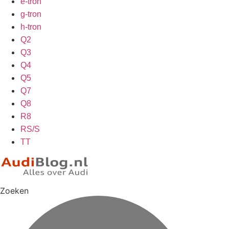
e-tron
g-tron
h-tron
Q2
Q3
Q4
Q5
Q7
Q8
R8
RS/S
TT
Zoeken