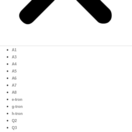
A1
A3
A4
A5
A6
A7
A8
e-tron
g-tron
h-tron
Q2
Q3