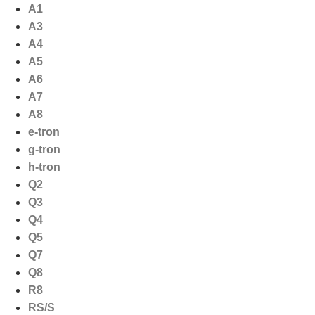
Ga
A1
naar
A3
de
A4
inhoud
A5
A6
A7
A8
e-tron
g-tron
h-tron
Q2
Q3
Q4
Q5
Q7
Q8
R8
RS/S