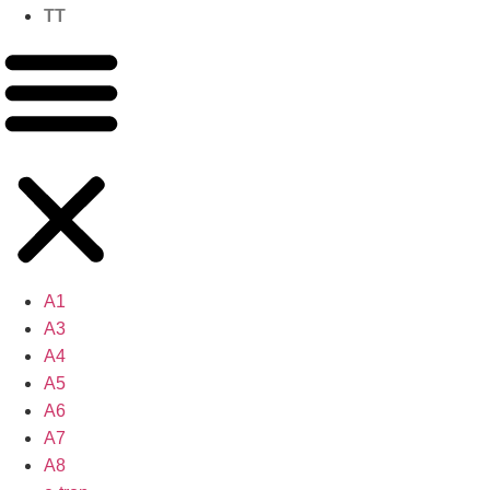
TT
A1
A3
A4
A5
A6
A7
A8