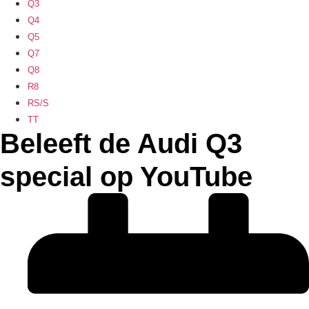
Q3
Q4
Q5
Q7
Q8
R8
RS/S
TT
Beleeft de Audi Q3
special op YouTube