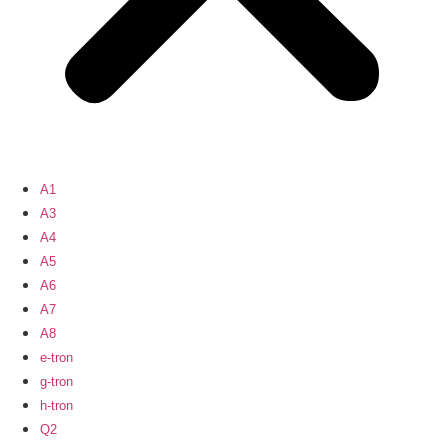
A1
A3
A4
A5
A6
A7
A8
e-tron
g-tron
h-tron
Q2