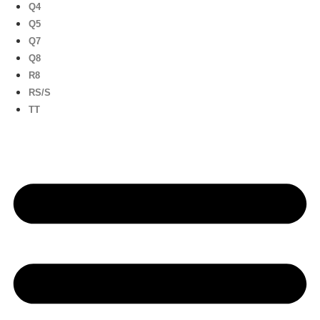
Q4
Q5
Q7
Q8
R8
RS/S
TT