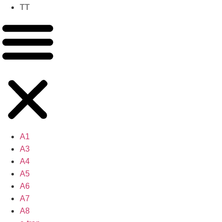
TT
A1
A3
A4
A5
A6
A7
A8