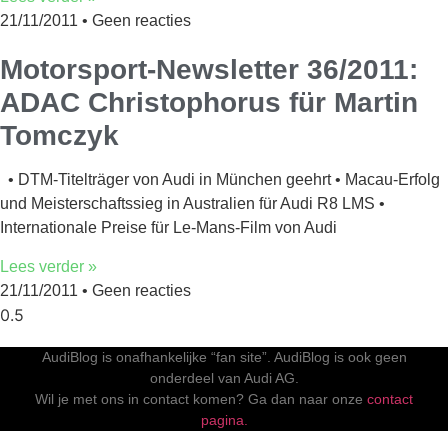
21/11/2011
Geen reacties
Motorsport-Newsletter 36/2011:
ADAC Christophorus für Martin
Tomczyk
• DTM-Titelträger von Audi in München geehrt • Macau-Erfolg
und Meisterschaftssieg in Australien für Audi R8 LMS •
Internationale Preise für Le-Mans-Film von Audi
Lees verder »
21/11/2011
Geen reacties
AudiBlog is onafhankelijke “fan site”. AudiBlog is ook geen
onderdeel van Audi AG.
Wil je met ons in contact komen? Ga dan naar onze
contact
pagina.