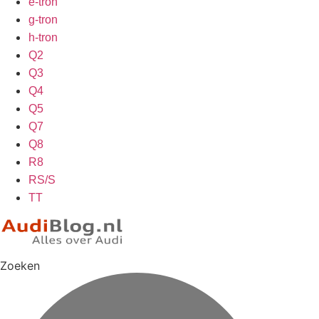
e-tron
g-tron
h-tron
Q2
Q3
Q4
Q5
Q7
Q8
R8
RS/S
TT
Zoeken