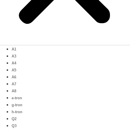
A1
A3
A4
A5
A6
A7
A8
e-tron
g-tron
h-tron
Q2
Q3