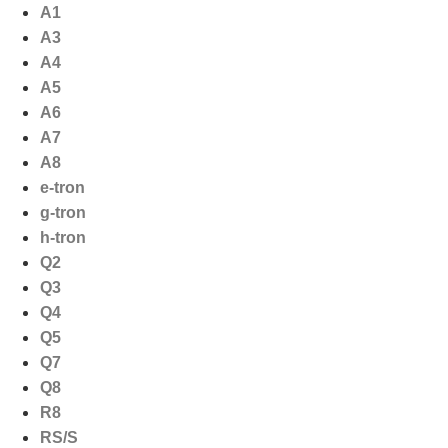
Ga
A1
naar
A3
de
A4
inhoud
A5
A6
A7
A8
e-tron
g-tron
h-tron
Q2
Q3
Q4
Q5
Q7
Q8
R8
RS/S