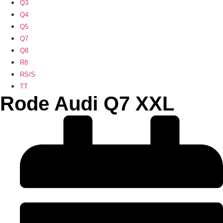
Q3
Q4
Q5
Q7
Q8
R8
RS/S
TT
Rode Audi Q7 XXL