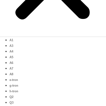
A1
A3
A4
A5
A6
A7
A8
e-tron
g-tron
h-tron
Q2
Q3