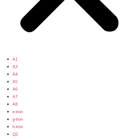
A1
A3
A4
A5
A6
A7
A8
e-tron
g-tron
h-tron
Q2