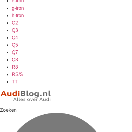
e-tron
g-tron
h-tron
Q2
Q3
Q4
Q5
Q7
Q8
R8
RS/S
TT
Zoeken