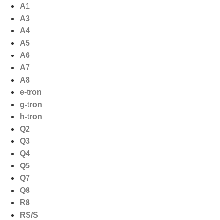
Ga
A1
naar
A3
de
A4
inhoud
A5
A6
A7
A8
e-tron
g-tron
h-tron
Q2
Q3
Q4
Q5
Q7
Q8
R8
RS/S