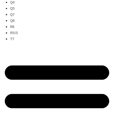
Q4
Q5
Q7
Q8
R8
RS/S
TT