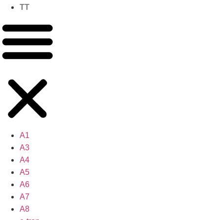
TT
A1
A3
A4
A5
A6
A7
A8