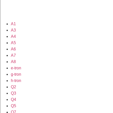
A1
A3
A4
A5
A6
A7
A8
e-tron
g-tron
h-tron
Q2
Q3
Q4
Q5
Q7