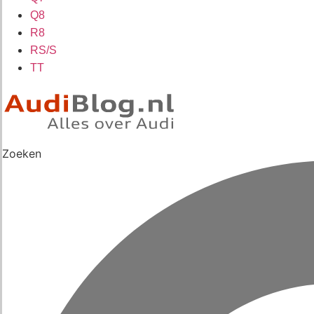
Q8
R8
RS/S
TT
Zoeken