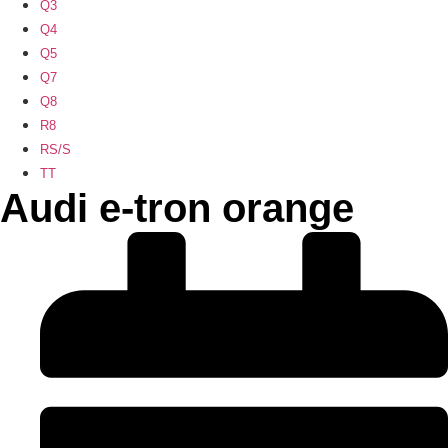
Q3
Q4
Q5
Q7
Q8
R8
RS/S
TT
Audi e-tron orange