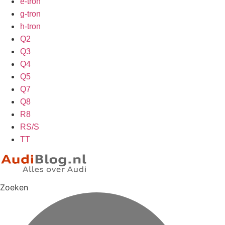
e-tron
g-tron
h-tron
Q2
Q3
Q4
Q5
Q7
Q8
R8
RS/S
TT
Zoeken