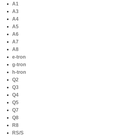
Ga
A1
naar
A3
de
A4
inhoud
A5
A6
A7
A8
e-tron
g-tron
h-tron
Q2
Q3
Q4
Q5
Q7
Q8
R8
RS/S