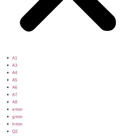
A1
A3
A4
A5
A6
A7
A8
e-tron
g-tron
h-tron
Q2