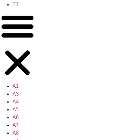
TT
A1
A3
A4
A5
A6
A7
A8