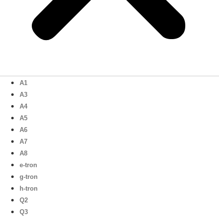
A1
A3
A4
A5
A6
A7
A8
e-tron
g-tron
h-tron
Q2
Q3