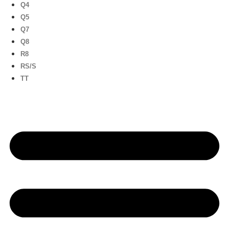
Q4
Q5
Q7
Q8
R8
RS/S
TT