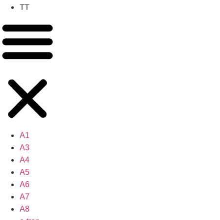
TT
A1
A3
A4
A5
A6
A7
A8