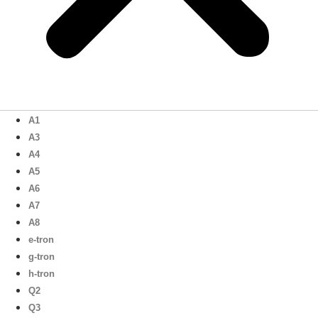
A1
A3
A4
A5
A6
A7
A8
e-tron
g-tron
h-tron
Q2
Q3