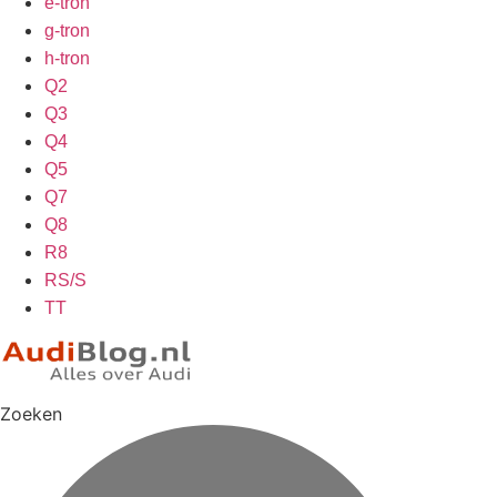
e-tron
g-tron
h-tron
Q2
Q3
Q4
Q5
Q7
Q8
R8
RS/S
TT
Zoeken