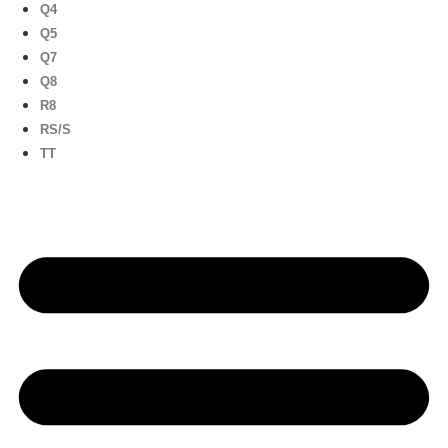
Q4
Q5
Q7
Q8
R8
RS/S
TT