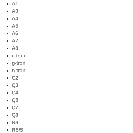
Ga
A1
naar
A3
de
A4
inhoud
A5
A6
A7
A8
e-tron
g-tron
h-tron
Q2
Q3
Q4
Q5
Q7
Q8
R8
RS/S