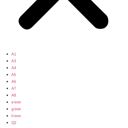
A1
A3
A4
A5
A6
A7
A8
e-tron
g-tron
h-tron
Q2