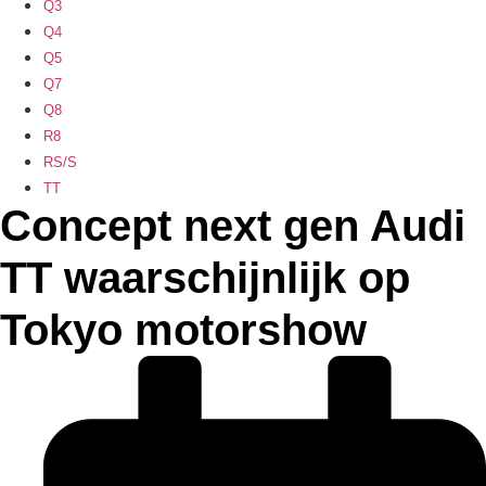
Q3
Q4
Q5
Q7
Q8
R8
RS/S
TT
Concept next gen Audi
TT waarschijnlijk op
Tokyo motorshow