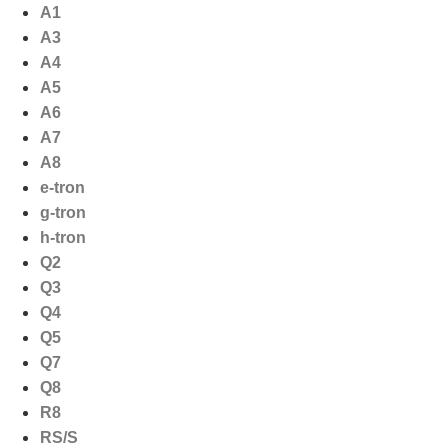
Ga
A1
naar
A3
de
A4
inhoud
A5
A6
A7
A8
e-tron
g-tron
h-tron
Q2
Q3
Q4
Q5
Q7
Q8
R8
RS/S