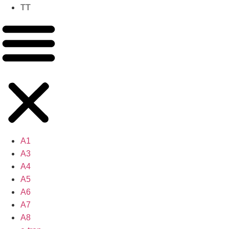
TT
A1
A3
A4
A5
A6
A7
A8