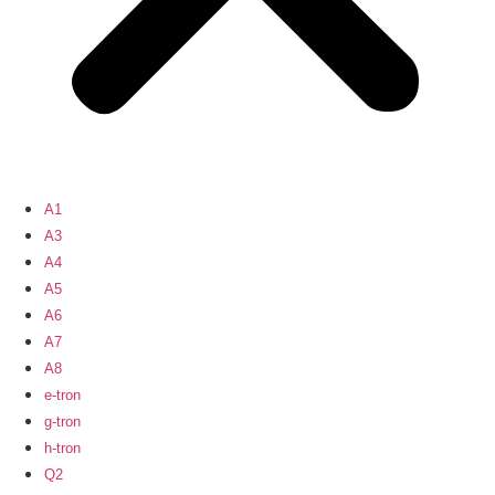
A1
A3
A4
A5
A6
A7
A8
e-tron
g-tron
h-tron
Q2