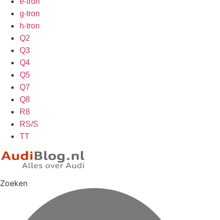
e-tron
g-tron
h-tron
Q2
Q3
Q4
Q5
Q7
Q8
R8
RS/S
TT
Zoeken