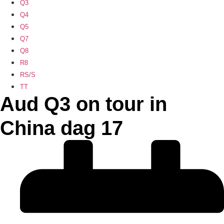
Q3
Q4
Q5
Q7
Q8
R8
RS/S
TT
Aud Q3 on tour in
China dag 17