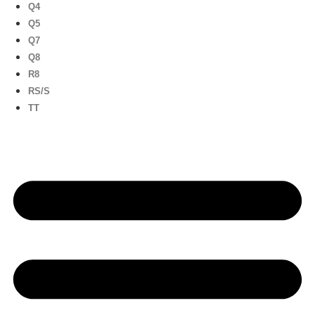
Q4
Q5
Q7
Q8
R8
RS/S
TT