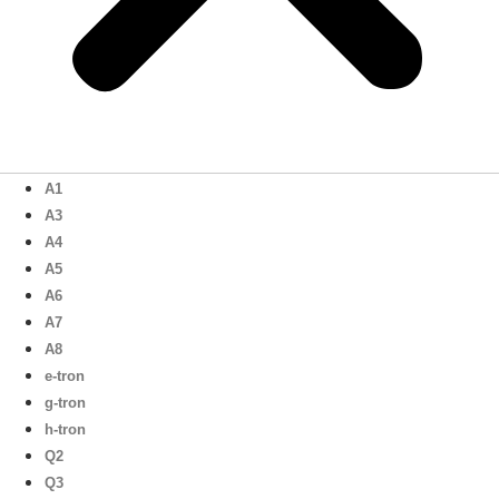
A1
A3
A4
A5
A6
A7
A8
e-tron
g-tron
h-tron
Q2
Q3