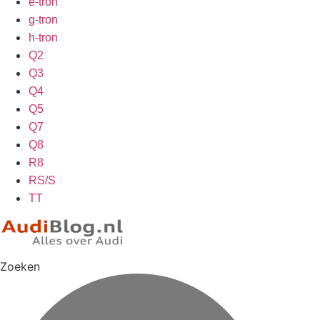
e-tron
g-tron
h-tron
Q2
Q3
Q4
Q5
Q7
Q8
R8
RS/S
TT
Zoeken