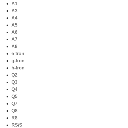
Ga
A1
naar
A3
de
A4
inhoud
A5
A6
A7
A8
e-tron
g-tron
h-tron
Q2
Q3
Q4
Q5
Q7
Q8
R8
RS/S