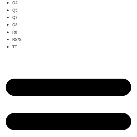
Q4
Q5
Q7
Q8
R8
RS/S
TT