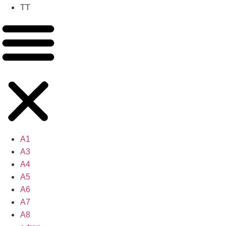
TT
A1
A3
A4
A5
A6
A7
A8