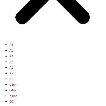
A1
A3
A4
A5
A6
A7
A8
e-tron
g-tron
h-tron
Q2