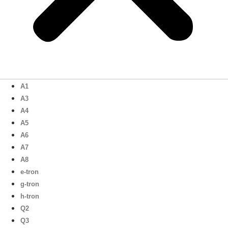
A1
A3
A4
A5
A6
A7
A8
e-tron
g-tron
h-tron
Q2
Q3