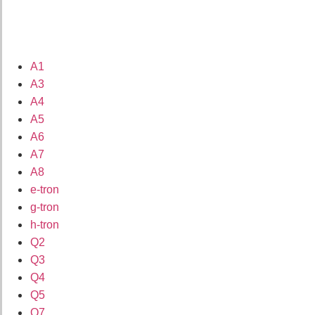
A1
A3
A4
A5
A6
A7
A8
e-tron
g-tron
h-tron
Q2
Q3
Q4
Q5
Q7