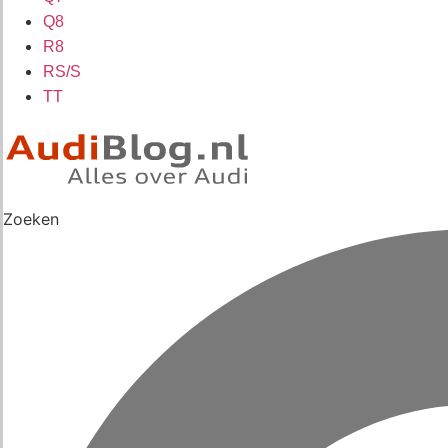
Q8
R8
RS/S
TT
Zoeken