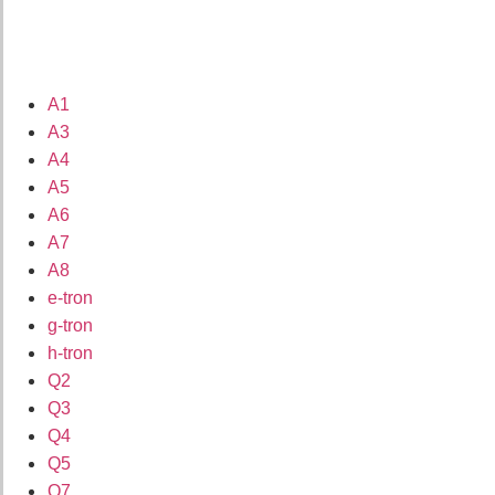
A1
A3
A4
A5
A6
A7
A8
e-tron
g-tron
h-tron
Q2
Q3
Q4
Q5
Q7