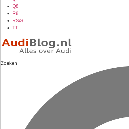
Q8
R8
RS/S
TT
Zoeken