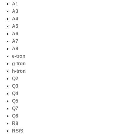
Ga
A1
naar
A3
de
A4
inhoud
A5
A6
A7
A8
e-tron
g-tron
h-tron
Q2
Q3
Q4
Q5
Q7
Q8
R8
RS/S