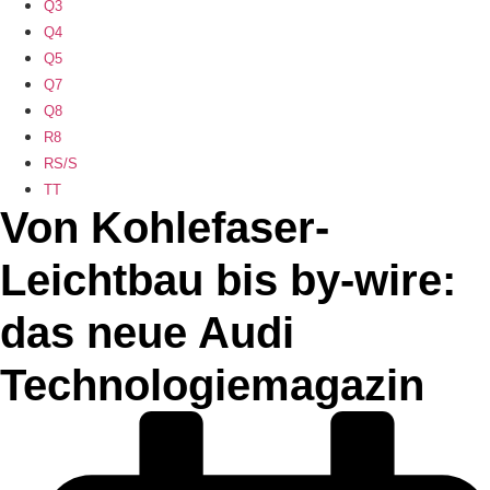
Q3
Q4
Q5
Q7
Q8
R8
RS/S
TT
Von Kohlefaser-
Leichtbau bis by-wire:
das neue Audi
Technologiemagazin