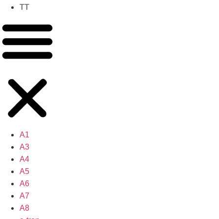
TT
A1
A3
A4
A5
A6
A7
A8