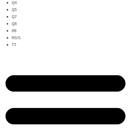
Q4
Q5
Q7
Q8
R8
RS/S
TT