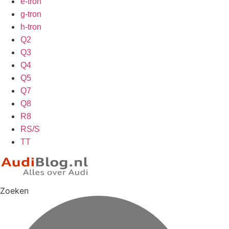
e-tron
g-tron
h-tron
Q2
Q3
Q4
Q5
Q7
Q8
R8
RS/S
TT
Zoeken