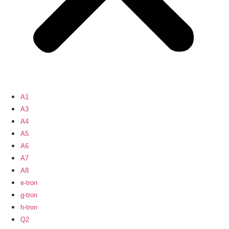
A1
A3
A4
A5
A6
A7
A8
e-tron
g-tron
h-tron
Q2