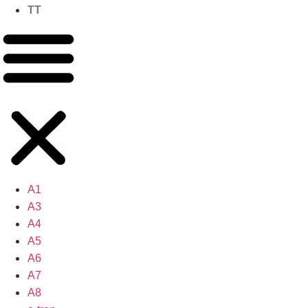
TT
A1
A3
A4
A5
A6
A7
A8