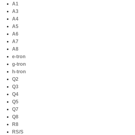
Ga
A1
naar
A3
de
A4
inhoud
A5
A6
A7
A8
e-tron
g-tron
h-tron
Q2
Q3
Q4
Q5
Q7
Q8
R8
RS/S