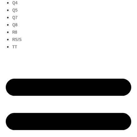
Q4
Q5
Q7
Q8
R8
RS/S
TT