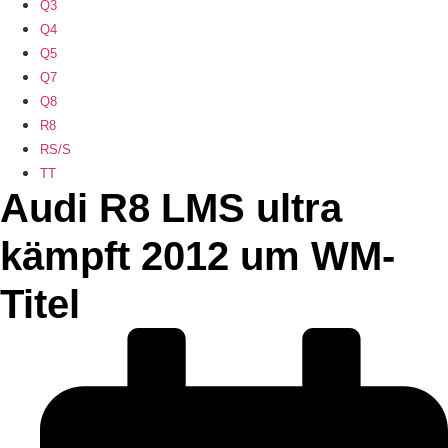
Q3
Q4
Q5
Q7
Q8
R8
RS/S
TT
Audi R8 LMS ultra
kämpft 2012 um WM-
Titel