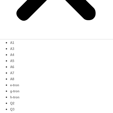
A1
A3
A4
A5
A6
A7
A8
e-tron
g-tron
h-tron
Q2
Q3