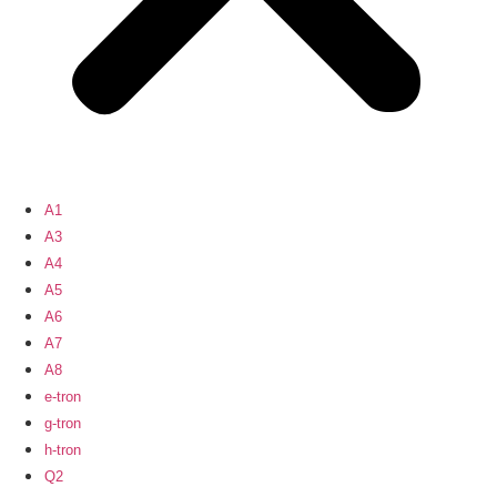
A1
A3
A4
A5
A6
A7
A8
e-tron
g-tron
h-tron
Q2