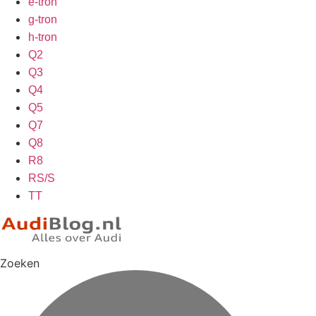
e-tron
g-tron
h-tron
Q2
Q3
Q4
Q5
Q7
Q8
R8
RS/S
TT
Zoeken