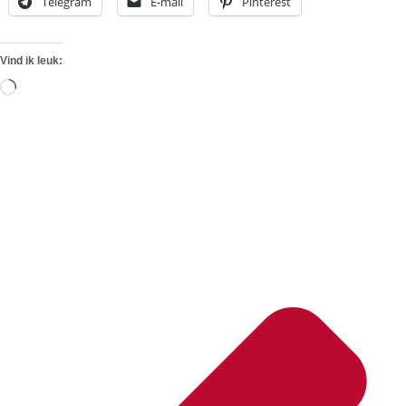
Telegram
E-mail
Pinterest
Vind ik leuk:
Aan
het
laden...