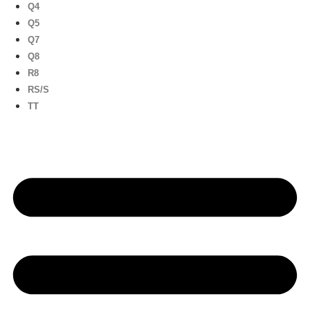
Q4
Q5
Q7
Q8
R8
RS/S
TT