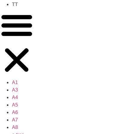
TT
A1
A3
A4
A5
A6
A7
A8