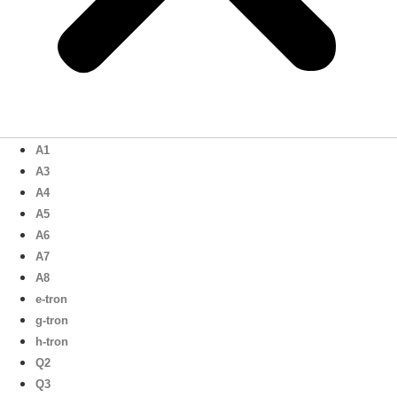
A1
A3
A4
A5
A6
A7
A8
e-tron
g-tron
h-tron
Q2
Q3