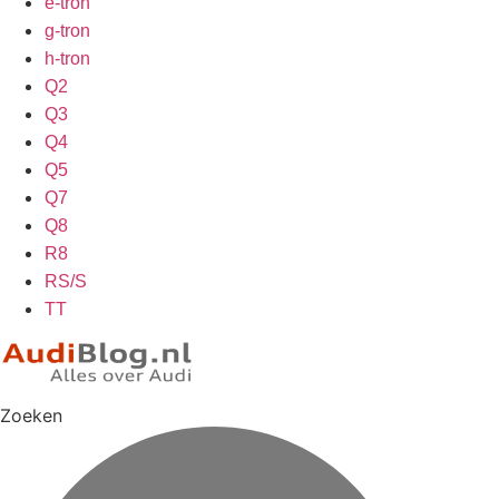
e-tron
g-tron
h-tron
Q2
Q3
Q4
Q5
Q7
Q8
R8
RS/S
TT
Zoeken