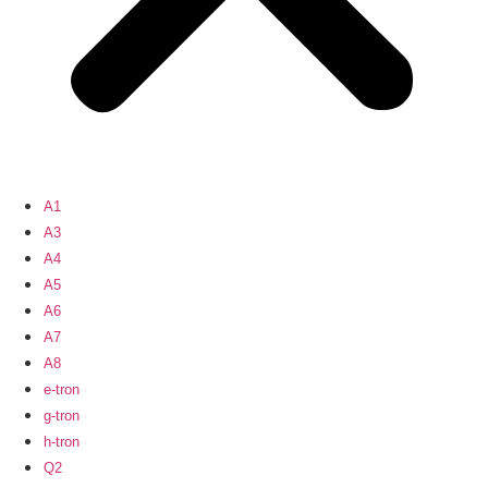
A1
A3
A4
A5
A6
A7
A8
e-tron
g-tron
h-tron
Q2