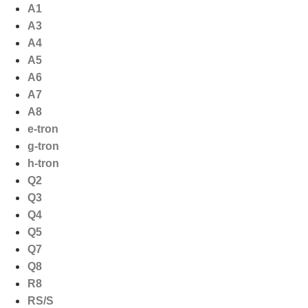
Ga
A1
naar
A3
de
A4
inhoud
A5
A6
A7
A8
e-tron
g-tron
h-tron
Q2
Q3
Q4
Q5
Q7
Q8
R8
RS/S